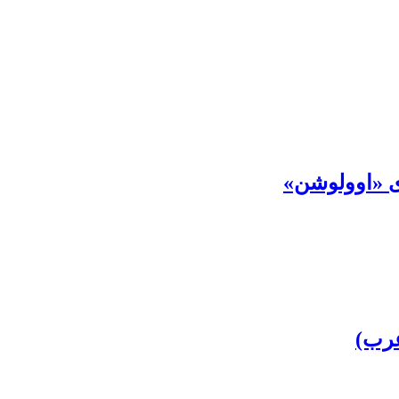
ی «اوولوشن»
عرب)