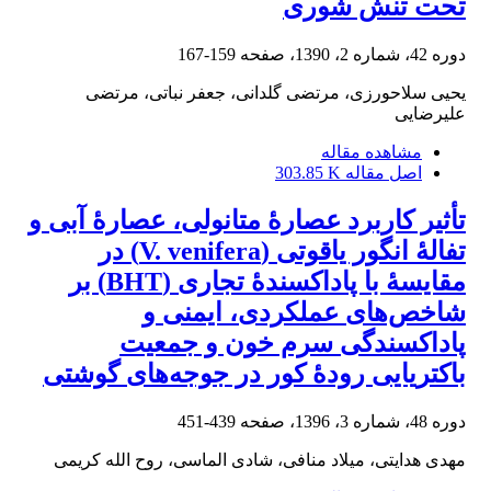
تحت تنش شوری
دوره 42، شماره 2، 1390، صفحه
159-167
یحیی سلاحورزی، مرتضی گلدانی، جعفر نباتی، مرتضی
علیرضایی
مشاهده مقاله
اصل مقاله
303.85 K
تأثیر کاربرد عصارۀ ‌متانولی، عصارۀ آبی و
تفالۀ ‌انگور‌ یاقوتی (V. venifera) در
مقایسۀ با پاداکسندۀ تجاری (BHT) بر
شاخص‌های عملکردی، ‌ایمنی و
پاداکسندگی سرم خون و جمعیت
باکتریایی رودۀ کور در جوجه‌های‌ گوشتی
دوره 48، شماره 3، 1396، صفحه
439-451
مهدی هدایتی، میلاد منافی، شادی الماسی، روح الله کریمی