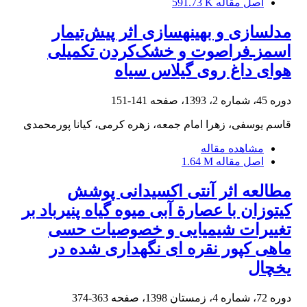
اصل مقاله
591.73 K
مدل‏سازی و بهینه‏سازی اثر پیش‌تیمار
اسمزـ‌فراصوت و خشک‌کردن تکمیلی
هوای داغ روی گیلاس سیاه
دوره 45، شماره 2، 1393، صفحه
141-151
قاسم یوسفی، زهرا امام جمعه، زهره کرمی، کیانا پورمحمدی
مشاهده مقاله
اصل مقاله
1.64 M
مطالعه اثر آنتی اکسیدانی پوشش
کیتوزان با عصارة آبی میوه گیاه پنیرباد بر
تغییرات شیمیایی و خصوصیات حسی
ماهی کپور نقره ای نگهداری شده در
یخچال
دوره 72، شماره 4، زمستان 1398، صفحه
363-374