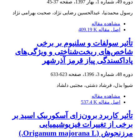
دوره 49، شماره 1، بهار 1397، صفحه
37-45
رسول محمدنیا، عبدالحسین رضایی نژاد، صحبت بهرامی نژاد
مشاهده مقاله
اصل مقاله
409.19 K
تأثیر سولفات و سلنیوم بر برخی
شاخص‌های ریخت‌شناختی و ویژگی‌های
پاداکسندگی پیاز قرمز آذرشهر
دوره 48، شماره 3، 1396، صفحه
623-633
شیوا بذل، فرشاد دشتی، مجتبی دلشاد
مشاهده مقاله
اصل مقاله
537.4 K
تأثیر کاربرد برون‌زای آسکوربیک اسید بر
برخی از تغییرات فیزیوشیمیایی
مرزنجوش (Origanum majorana L.)