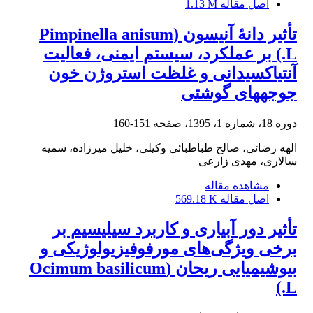
اصل مقاله
1.13 M
تأثیر دانۀ آنیسون (Pimpinella anisum
L.) بر عملکرد، سیستم ایمنی، فعالیت
آنتی‏اکسیدانی و غلظت استروژن خون
جوجه‏های گوشتی
دوره 18، شماره 1، 1395، صفحه
151-160
الهه رضائی، صالح طباطبائی وکیلی، خلیل میرزاده، سمیه
سالاری، مهدی زارعی
مشاهده مقاله
اصل مقاله
569.18 K
تأثیر دور آبیاری و کاربرد سیلیسیم بر
برخی ویژگی‌های مورفوفیزیولوژیکی و
بیوشیمیایی ریحان (Ocimum basilicum
L.)