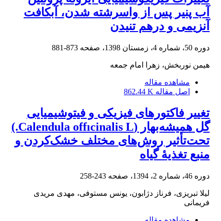
آب پنیر پس از واسرشته شدن، آبکافت
آنزیمی و درهم تنیدن
دوره 50، شماره 4، زمستان 1398، صفحه
873-881
هیمن نوربخش، زهرا امام جمعه
مشاهده مقاله
اصل مقاله
862.44 K
تغییر فاکتورهای فیزیکی و فیتوشیمیایی
گل همیشه‌بهار (Calendula offıcinalis L.)
تحت‌تأثیر روش‌های مختلف خشک‌کردن و
منبع تغذیۀ گیاه
دوره 46، شماره 2، 1394، صفحه
243-258
لیلا تبریزی، فرناز دژابون، یونس مستوفی، مهدی مریدی
فریمانی
مشاهده مقاله