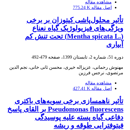
مشاهده مقاله
اصل مقاله
775.24 K
تأثیر محلول‌پاشی کیتوزان بر برخی
ویژگی‌های فیزیولوژیک گیاه نعناع
(‏Mentha spicata L.‎‏) تحت ‏تنش کم
آبیاری
دوره 51، شماره 2، تابستان 1399، صفحه
479-492
مهنوش رحمانی، عزیزاله خیری، محسن ثانی خانی، نجم الدین
مرتضوی، نرجس فرزین
مشاهده مقاله
اصل مقاله
427.41 K
تأثیر ناهمسازی برخی سویه‌های باکتری
Pseudomonas fluorescens بر القای پاسخ
دفاعی گیاه پسته علیه پوسیدگی
فیتوفترایی طوقه و ریشه