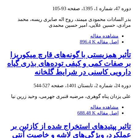
دوره 47، شماره 1، 1395، صفحه
93-105
بدر السادات محمودی میمند، روح اله صابری ریسه، محمد
مرادی، حسین علایی، امیر حسین محمدی
مشاهده مقاله
اصل مقاله
896.4 K
تأثیر همزیستی با گونه‌های قارچ میکوریزا
بر صفات کمی و ‌کیفی توده‌های بذری گیاه
دارویی کاسنی در شرایط گلخانه
دوره 24، شماره 2، تابستان 1401، صفحه
527-544
علی یزدان پناه گوهری، مرضیه قنبری جهرمی، وحید زرین نیا
مشاهده مقاله
اصل مقاله
688.48 K
تاثیر پپتیدهای استخراج شده از کازئین بر
عملکرد، ویژگی‌های لاشه و خاصیت آنتی