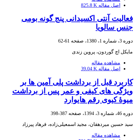
اصل مقاله
825.8 K
فعالیت آنتی اکسیدانی پنج گونه بومی
جنس سالویا
دوره 3، شماره 1، 1380، صفحه
61-62
مایکل اچ گوردون، پروین زندی
مشاهده مقاله
اصل مقاله
39.04 K
کاربرد قبل از برداشت پلی‏ آمین‏ ها بر
ویژگی‏ های کیفی و عمر پس از برداشت
میوۀ کیوی رقم هایوارد
دوره 46، شماره 3، 1394، صفحه
387-398
سید حسین میردهقان، مجید اسمعیلی‌زاده، فرهاد پیرزاد
مشاهده مقاله