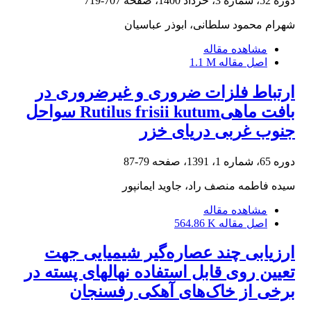
دوره 52، شماره 3، خرداد 1400، صفحه
707-719
شهرام محمود سلطانی، ابوذر عباسیان
مشاهده مقاله
اصل مقاله
1.1 M
ارتباط فلزات ضروری و غیرضروری در
بافت ماهیRutilus frisii kutum سواحل
جنوب غربی دریای خزر
دوره 65، شماره 1، 1391، صفحه
79-87
سیده فاطمه منصف راد، جاوید ایمانپور
مشاهده مقاله
اصل مقاله
564.86 K
ارزیابی چند عصاره‌گیر شیمیایی جهت
تعیین روی قابل استفاده نهال‎های پسته در
برخی از خاک‌های آهکی رفسنجان