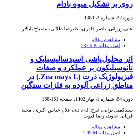
روی بر تشکیل میوه بادام
دوره 32، شماره 2، 1380
علی وزوائی، ناصر قادری، علیرضا طلائی، مصباح بابالار
مشاهده مقاله
اصل مقاله
537.6 K
اثر محلول‌پاشی اسید‌سالیسیلیک و
نانوسیلیکون بر عملکرد و صفات
فیزیولوژیک ذرت (Zea mays L.) در
مناطق زراعی آلوده به فلزات سنگین
دوره 54، شماره 1، بهار 1402، صفحه
151-168
سیدکمیل ترابی، ایرج اله دادی، غلام عباس اکبری، مجید
قربانی جاوید، رضا فتوت
مشاهده مقاله
اصل مقاله
1.05 M