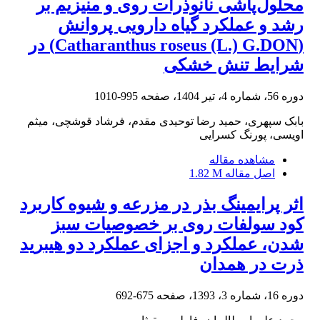
محلول‌پاشی نانوذرات روی و منیزیم بر
رشد و عملکرد گیاه دارویی پروانش
(Catharanthus roseus (L.) G.DON) در
شرایط تنش خشکی
دوره 56، شماره 4، تیر 1404، صفحه
995-1010
بابک سپهری، حمید رضا توحیدی مقدم، فرشاد قوشچی، میثم
اویسی، پورنگ کسرایی
مشاهده مقاله
اصل مقاله
1.82 M
اثر پرایمینگ بذر در مزرعه و شیوه کاربرد
کود سولفات روی بر خصوصیات سبز
شدن، عملکرد و اجزای عملکرد دو هیبرید
ذرت در همدان
دوره 16، شماره 3، 1393، صفحه
675-692