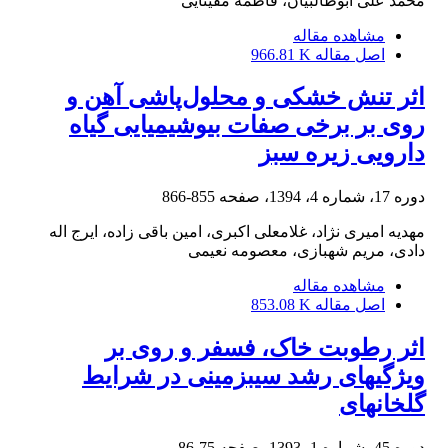
محمد علی ابوطالبیان، فاطمه مقیثایی
مشاهده مقاله
اصل مقاله
966.81 K
اثر تنش خشکی و محلول‌پاشی آهن و
روی بر برخی صفات بیوشیمیایی گیاه
دارویی زیره ‌سبز
دوره 17، شماره 4، 1394، صفحه
855-866
مهدیه امیری نژاد، غلامعلی اکبری، امین باقی زاده، ایرج اله
دادی، مریم شهبازی، معصومه نعیمی
مشاهده مقاله
اصل مقاله
853.08 K
اثر رطوبت خاک، فسفر و روی بر
ویژگی‏های رشد سیب‏زمینی در شرایط
گلخانه‏ای
دوره 45، شماره 1، 1393، صفحه
75-86