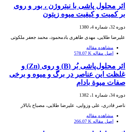
اثر محلول پاشی با نیتروژن ، بور و روی
بر کمیت و کیفیت میوه زیتون
دوره 32، شماره 4، 1380
علیرضا طلایی، مهدی طاهری بادمحمود، محمد جعفر ملکوتی
مشاهده مقاله
اصل مقاله
578.07 K
اثر محلول‌پاشی بُر (B) و روی (Zn) و
غلظت این عناصر در برگ و میوه و برخی
صفات میوة بادام
دوره 34، شماره 1، 1382
ناصر قادری، علی وزوایی، علیرضا طلایی، مصباح بابالار
مشاهده مقاله
اصل مقاله
266.07 K