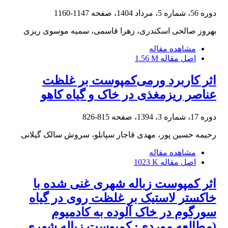
دوره 56، شماره 5، مرداد 1404، صفحه
1147-1160
بهروز صالحی اسکندری، زهرا قاسمی، سمیه موسوی ریزی
مشاهده مقاله
اصل مقاله
1.56 M
اثر کاربرد ورمی‌‌کمپوست بر غلظت
عناصر ریزمغذی در خاک و گیاه کاهو
دوره 17، شماره 3، 1394، صفحه
815-826
رحیمه حسین پور، مهدی قاجار سپانلو، سروش سالک گیلانی
مشاهده مقاله
اصل مقاله
1023 K
اثر کمپوست زباله شهری غنی شده با
خاکستر لاستیک بر غلظت روی در گیاه
سورگوم در خاک آلوده به کادمیوم
(مطالعه موردی: کمپوست زباله شهری