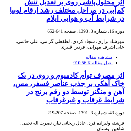
اثر محلول‌پاشی روی بر تعدیل تنش
کم‌آبی در مراحل مختلف رشد ارقام لوبیا
در شرایط آب‌ و هوایی ایلام
دوره 16، شماره 3، 1393، صفحه
641-652
مهرشاد براری، سجاد کردی، لطفعلی گرامی، علی حاتمی،
علی اشرف مهرابی، فردین قنبری
مشاهده مقاله
اصل مقاله
910.56 K
اثر مصرف توأم کادمیوم و روی در یک
خاک آهکی بر جذب عناصر فسفر، مس،
آهن و منگنز توسط دو رقم برنج در
شرایط غرقاب و غیرغرقاب
دوره 43، شماره 3، 1391، صفحه
207-219
فرشته ولیزاده فرد، عادل ریحانی تبار، نصرت اله نجفی،
شاهین اوستان