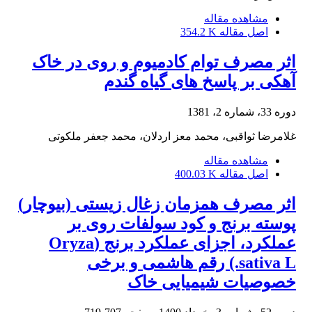
مشاهده مقاله
اصل مقاله
354.2 K
اثر مصرف توام کادمیوم و روی در خاک
آهکی بر پاسخ های گیاه گندم
دوره 33، شماره 2، 1381
غلامرضا ثواقبی، محمد معز اردلان، محمد جعفر ملکوتی
مشاهده مقاله
اصل مقاله
400.03 K
اثر مصرف همزمان زغال زیستی (بیوچار)
پوسته برنج و کود سولفات روی بر
عملکرد، اجزای عملکرد برنج (Oryza
sativa L.) رقم هاشمی و برخی
خصوصیات شیمیایی خاک