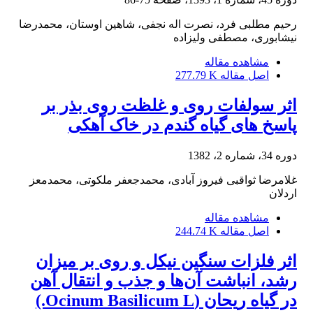
رحیم مطلبی فرد، نصرت اله نجفی، شاهین اوستان، محمدرضا
نیشابوری، مصطفی ولیزاده
مشاهده مقاله
اصل مقاله
277.79 K
اثر سولفات روی و غلظت روی بذر بر
پاسخ های گیاه گندم در خاک آهکی
دوره 34، شماره 2، 1382
غلامرضا ثواقبی فیروز آبادی، محمدجعفر ملکوتی، محمدمعز
اردلان
مشاهده مقاله
اصل مقاله
244.74 K
اثر فلزات سنگین نیکل و روی بر میزان
رشد، انباشت آن‌ها و جذب و انتقال آهن
در گیاه ریحان (Ocinum Basilicum L.)