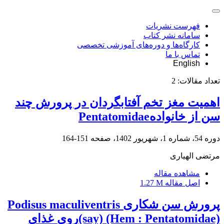
فهرست نشریات
سامانه نشر کتاب
کارگاه‌ها و دوره‌های آموزشی تخصصی
تماس با ما
English
تعداد مقالات:
2
اهمیت مغز تخم آفتابگردان در پرورش چند
سن از خانوادهPentatomidae
دوره 54، شماره 1، شهریور 1402، صفحه
151-164
مرتضی الهیاری
مشاهده مقاله
اصل مقاله
1.27 M
پرورش سن شکاری Podisus maculiventris
(say) (Hem : Pentatomidae)روی غذای