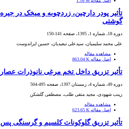
اصل مقاله
1.16 M
تأثیر پودر دارچین، زردچوبه و میخک در جی
گوشتی
دوره 18، شماره 1، 1395، صفحه
141-150
علی محمد سلیمیان، سیدعلی تبعیدیان، حسین ایراندوست
مشاهده مقاله
اصل مقاله
863.04 K
تأثیر تزریق داخل تخم مرغی نانوذرات عصاره
دوره 49، شماره 4، زمستان 1397، صفحه
495-504
زینب شهودی، مجید متقی طلب، مصطفی گلشکن
مشاهده مقاله
اصل مقاله
623.65 K
تأثیر تزریق گلوکونات کلسیم و گرسنگی پس از ت