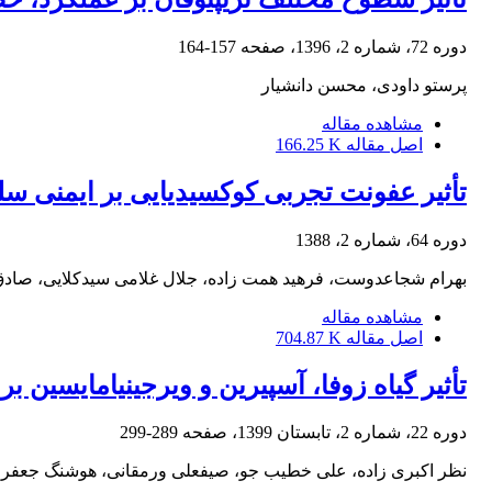
دوره 72، شماره 2، 1396، صفحه
157-164
پرستو داودی، محسن دانشیار
مشاهده مقاله
اصل مقاله
166.25 K
تأثیر عفونت تجربی کوکسیدیایی بر ایمنی س
دوره 64، شماره 2، 1388
بهرام شجاعدوست، فرهید همت زاده، جلال غلامی سیدکلایی، صاد
مشاهده مقاله
اصل مقاله
704.87 K
تأثیر گیاه زوفا، آسپیرین و ویرجینیامایس
دوره 22، شماره 2، تابستان 1399، صفحه
289-299
نظر اکبری زاده، علی خطیب جو، صیفعلی ورمقانی، هوشنگ جعف