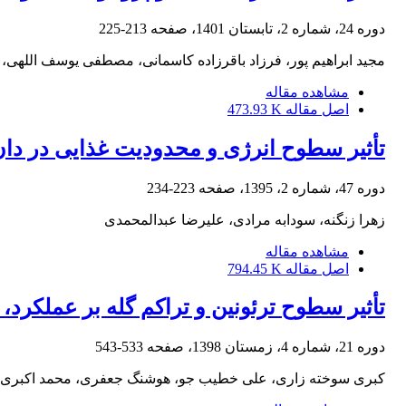
دوره 24، شماره 2، تابستان 1401، صفحه
213-225
مجید ابراهیم پور، فرزاد باقرزاده کاسمانی، مصطفی یوسف اللهی،
مشاهده مقاله
اصل مقاله
473.93 K
تأثیر سطوح انرژی و محدودیت غذایی در دان
دوره 47، شماره 2، 1395، صفحه
223-234
زهرا زنگنه، سودابه مرادی، علیرضا عبدالمحمدی
مشاهده مقاله
اصل مقاله
794.45 K
تأثیر سطوح ترئونین و تراکم گله بر عملکرد
دوره 21، شماره 4، زمستان 1398، صفحه
533-543
کبری سوخته زاری، علی خطیب جو، هوشنگ جعفری، محمد اکبری ق