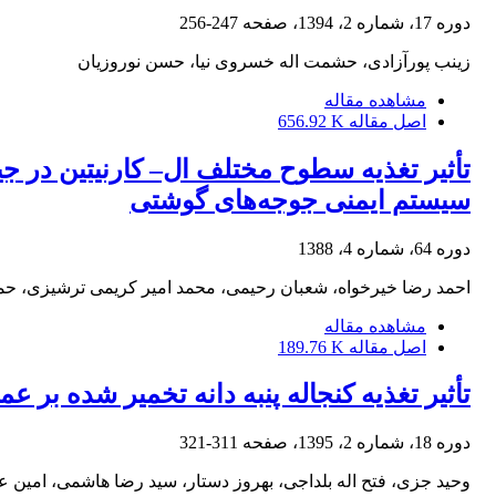
دوره 17، شماره 2، 1394، صفحه
247-256
زینب پورآزادی، حشمت اله خسروی نیا، حسن نوروزیان
مشاهده مقاله
اصل مقاله
656.92 K
تأثیر تغذیه سطوح مختلف ال– کارنیتین در 
سیستم ایمنی جوجه‌های گوشتی
دوره 64، شماره 4، 1388
احمد رضا خیرخواه، شعبان رحیمی، محمد امیر کریمی ترشیزی، ح
مشاهده مقاله
اصل مقاله
189.76 K
تأثیر تغذیه کنجاله پنبه دانه تخمیر شده ب
دوره 18، شماره 2، 1395، صفحه
311-321
وحید جزی، فتح اله بلداجی، بهروز دستار، سید رضا هاشمی، امین ع