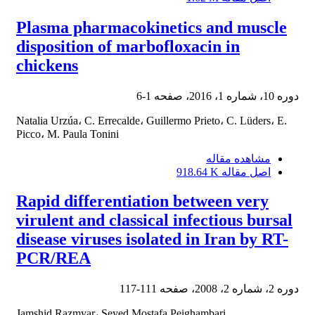
Plasma pharmacokinetics and muscle
disposition of marbofloxacin in
chickens
دوره 10، شماره 1، 2016، صفحه
1-6
Natalia Urzúa، C. Errecalde، Guillermo Prieto، C. Lüders، E.
Picco، M. Paula Tonini
مشاهده مقاله
اصل مقاله
918.64 K
Rapid differentiation between very
virulent and classical infectious bursal
disease viruses isolated in Iran by RT-
PCR/REA
دوره 2، شماره 2، 2008، صفحه
111-117
Jamshid Razmyar، Seyed Mostafa Peighambari