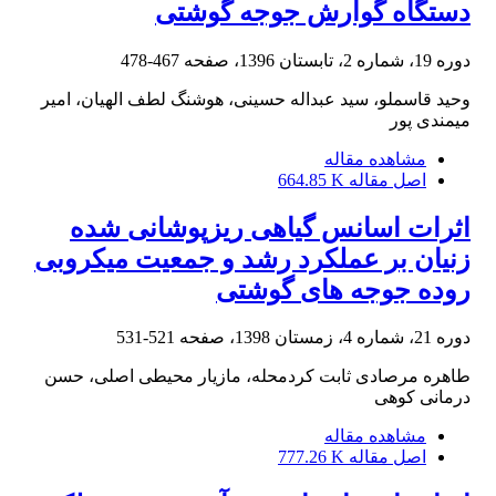
دستگاه گوارش جوجه گوشتی
دوره 19، شماره 2، تابستان 1396، صفحه
467-478
وحید قاسملو، سید عبداله حسینی، هوشنگ لطف الهیان، امیر
میمندی پور
مشاهده مقاله
اصل مقاله
664.85 K
اثرات اسانس گیاهی ریزپوشانی شده‌
زنیان بر عملکرد رشد و جمعیت میکروبی
روده جوجه های گوشتی
دوره 21، شماره 4، زمستان 1398، صفحه
521-531
طاهره مرصادی ثابت کردمحله، مازیار محیطی اصلی، حسن
درمانی کوهی
مشاهده مقاله
اصل مقاله
777.26 K