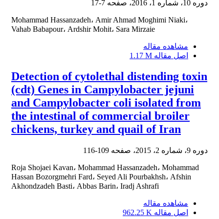
دوره 10، شماره 1، 2016، صفحه
7-17
Mohammad Hassanzadeh، Amir Ahmad Moghimi Niaki،
Vahab Babapour، Ardshir Mohit، Sara Mirzaie
مشاهده مقاله
اصل مقاله
1.17 M
Detection of cytolethal distending toxin
(cdt) Genes in Campylobacter jejuni
and Campylobacter coli isolated from
the intestinal of commercial broiler
chickens, turkey and quail of Iran
دوره 9، شماره 2، 2015، صفحه
109-116
Roja Shojaei Kavan، Mohammad Hassanzadeh، Mohammad
Hassan Bozorgmehri Fard، Seyed Ali Pourbakhsh، Afshin
Akhondzadeh Basti، Abbas Barin، Iradj Ashrafi
مشاهده مقاله
اصل مقاله
962.25 K