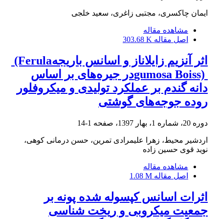
ایمان چاکسری، مجتبی زاغری، سعید خلجی
مشاهده مقاله
اصل مقاله
303.68 K
اثر آنزیم زایلاناز و اسانس باریجه‎ (Ferula
gumosa Boiss) ‎در جیره‌های بر اساس
دانه گندم بر عملکرد تولیدی و میکروفلور
روده جوجه‌های گوشتی
دوره 20، شماره 1، بهار 1397، صفحه
1-14
اردشیر محیط، زهرا علیمرادی تمرین، حسن درمانی کوهی،
نوید قوی حسین زاده
مشاهده مقاله
اصل مقاله
1.08 M
اثرات اسانس کپسوله شده پونه بر
جمعیت میکروبی و ریخت شناسی