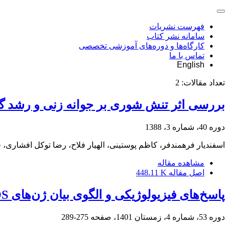
فهرست نشریات
سامانه نشر کتاب
کارگاه‌ها و دوره‌های آموزشی تخصصی
تماس با ما
English
تعداد مقالات:
2
بررسی اثر تنش شوری بر جوانه زنی و رشد گیاهچة برخی از ژ
دوره 40، شماره 3، 1388
اسفندیار فرهمندفر، کاظم پوستینی، الهیار فلاح، رضا توکل افشاری، 
مشاهده مقاله
اصل مقاله
448.11 K
پاسخ‌های فیزیولوژیکی و الگوی بیان ژن‌های SOS گندم نان به تنش شوری
دوره 53، شماره 4، زمستان 1401، صفحه
275-289