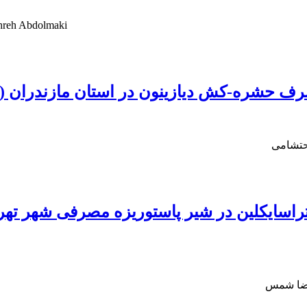
ohreh Abdolmaki
رف حشره-کش دیازینون در استان مازندران (
حتشامی
اسایکلین در شیر پاستوریزه مصرفی شهر تهران
مرضا شمس