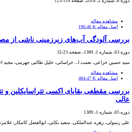
دوره 8، شماره 2، 2014، صفحه
119-123
مشاهده مقاله
اصل مقاله
196.46 K
بررسی آلودگی آب‌های زیرزمینی ناشی از مص
دوره 63، شماره 1، 1389، صفحه
23-32
سید حسین خزاعی، نعمت ا... خراسانی، خلیل طالبی جهرمی، مجید ا
مشاهده مقاله
اصل مقاله
484.47 K
بررسی مقطعی بقایای اکسی تتراسایکلین و تتر
عالی
دوره 65، شماره 1، 1389
علی رسولی، زهره عبدالملکی، سعید بکایی، ابوالفضل کامکار، غلا