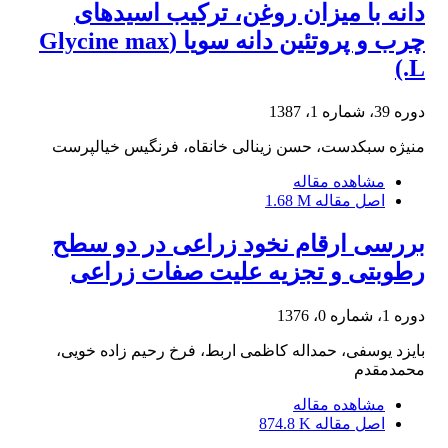
دانه با میزان روغن، ترکیب اسیدهای
چرب و پروتئین دانه سویا (Glycine max
L.)
دوره 39، شماره 1، 1387
منیژه سبکدست، حسن زینالی خانقاه، فرنگیس خیالپرست
مشاهده مقاله
اصل مقاله
1.68 M
بررسی ارقام نخود زراعی در دو سطح
رطوبتی و تجزیه علیت صفات زراعی
دوره 1، شماره 0، 1376
بایزد یوسفی، حمداله کاظمی اربط، فرخ رحیم زاده خویی،
محمدمقدم
مشاهده مقاله
اصل مقاله
874.8 K