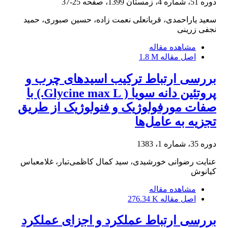
دوره 51، شماره 4، زمستان 1399، صفحه
25-37
سعید یاراحمدی، قربانعلی نعمت زاده، حسین صبوری، حمید
نجفی زرینی
مشاهده مقاله
اصل مقاله
1.8 M
بررسی ارتباط ترکیب اسید‌های چرب و
پروتئین دانه سویا ( Glycine max L.) با
صفات مورفولوژیک و فنولوژیک از طریق
تجزیه به عامل‌ها
دوره 35، شماره 1، 1383
عنایت رضوانی خورشیدی، سید کمال کاظمی‌تبار، غلامعباس
کیانوش
مشاهده مقاله
اصل مقاله
276.34 K
بررسی ارتباط عملکرد و اجزای عملکرد