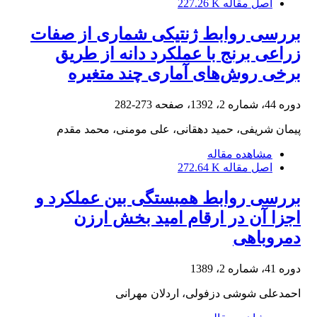
اصل مقاله
227.26 K
بررسی روابط ژنتیکی شماری از صفات
زراعی برنج با عملکرد دانه از طریق
برخی روش‌های آماری چند متغیره
دوره 44، شماره 2، 1392، صفحه
273-282
پیمان شریفى، حمید دهقانی، علی مومنی، محمد مقدم
مشاهده مقاله
اصل مقاله
272.64 K
بررسی روابط همبستگی بین عملکرد و
اجزا آن در ارقام امید بخش ارزن
دم‎روباهی
دوره 41، شماره 2، 1389
احمدعلی شوشی دزفولی، اردلان مهرانی