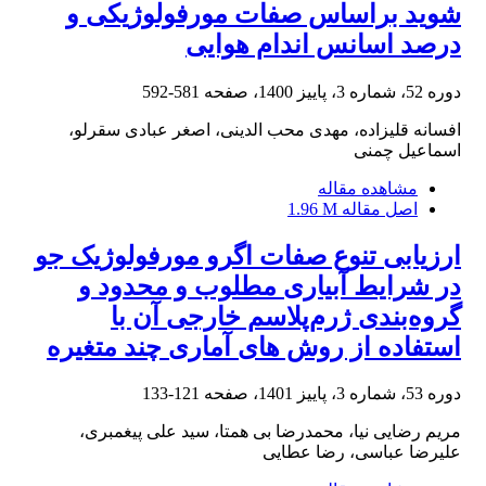
شوید براساس صفات مورفولوژیکی و
درصد اسانس اندام ‏هوایی
دوره 52، شماره 3، پاییز 1400، صفحه
581-592
افسانه قلیزاده، مهدی محب الدینی، اصغر عبادی سقرلو،
اسماعیل چمنی
مشاهده مقاله
اصل مقاله
1.96 M
ارزیابی تنوع صفات اگرو مورفولوژیک جو
در شرایط آبیاری مطلوب و محدود و
گروه‌بندی ژرم‌پلاسم خارجی آن با
استفاده از روش های آماری چند متغیره
دوره 53، شماره 3، پاییز 1401، صفحه
121-133
مریم رضایی نیا، محمدرضا بی همتا، سید علی پیغمبری،
علیرضا عباسی، رضا عطایی