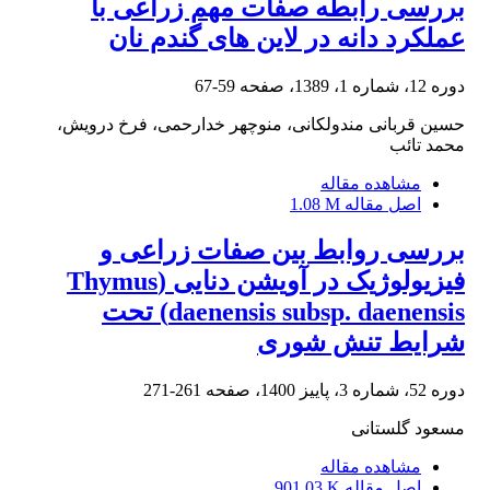
بررسی رابطه صفات مهم زراعی با
عملکرد دانه در لاین های گندم نان
دوره 12، شماره 1، 1389، صفحه
59-67
حسین قربانی مندولکانی، منوچهر خدارحمی، فرخ درویش،
محمد تائب
مشاهده مقاله
اصل مقاله
1.08 M
بررسی روابط بین صفات زراعی و
فیزیولوژیک در آویشن دنایی (Thymus
daenensis subsp. daenensis) تحت
شرایط تنش شوری
دوره 52، شماره 3، پاییز 1400، صفحه
261-271
مسعود گلستانی
مشاهده مقاله
اصل مقاله
901.03 K