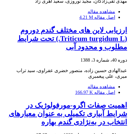
مهدی تقی‌زادگان، مجید نوروزی، سعید اهری زاد
مشاهده مقاله
اصل مقاله
4.21 M
ارزیابی لاین های مختلف گندم دوروم
(Triticum turgidum L.) تحت شرایط
مطلوب و محدود آبی
دوره 40، شماره 3، 1388
عبدالهادی حسین زاده، منصور خضری عفراوی، سید تراب
میری، علی پیغمبری
مشاهده مقاله
اصل مقاله
166.97 K
اهمیت صفات اگرو-مورفولوژیک در
شرایط آبیاری تکمیلی به عنوان معیارهای
انتخاب در به‌نژادی گندم بهاره