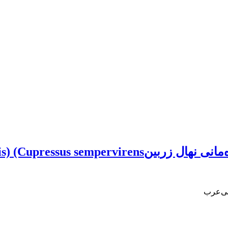
var. horizont در عرصه جنگل‌کاری
لی‌عرب