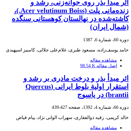
اثر مبدأ بذر روی جوانه‌زنی، رشد و
زنده‌مانی پلت (Acer velutinum Boiss.)،
کاشته‌شده در نهالستان کوهستانی سنگده
(شمال ایران)
دوره 60، شماره 6، 1387
حامد یوسف‌زاده، مسعود طبری، غلام‌علی جلالی، کامبیز اسپهبدی
مشاهده مقاله
اصل مقاله
98.54 K
اثر مبدأ بذر و درخت مادری بر رشد و
استقرار اولیة بلوط ایرانی (Quercus
brantii) در یاسوج
دوره 66، شماره 4، 1392، صفحه
427-439
خالد کریمی، رقیه ذوالفقاری، سهراب الوانی نژاد، پیام فیاض
مشاهده مقاله