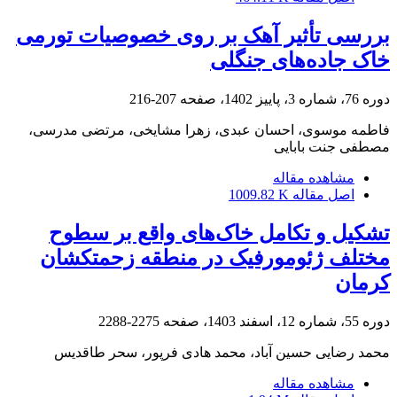
بررسی تأثیر آهک بر روی خصوصیات تورمی
خاک جاده‌های جنگلی
دوره 76، شماره 3، پاییز 1402، صفحه
207-216
فاطمه موسوی، احسان عبدی، زهرا مشایخی، مرتضی مدرسی،
مصطفی جنت بابایی
مشاهده مقاله
اصل مقاله
1009.82 K
تشکیل و تکامل خاک‌های واقع بر سطوح
مختلف ژئومورفیک در منطقه زحمتکشان
کرمان
دوره 55، شماره 12، اسفند 1403، صفحه
2275-2288
محمد رضایی حسین آباد، محمد هادی فرپور، سحر طاقدیس
مشاهده مقاله