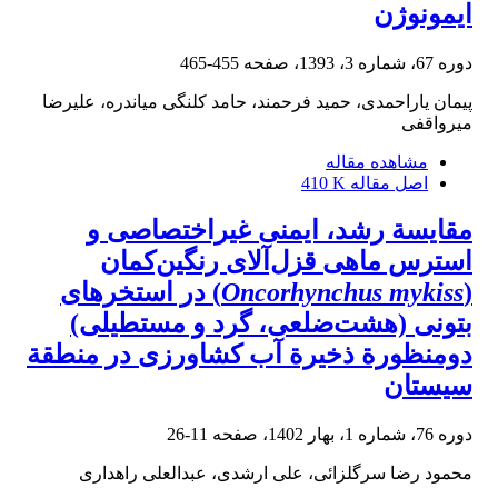
ایمونوژن
دوره 67، شماره 3، 1393، صفحه
455-465
پیمان یاراحمدی، حمید فرحمند، حامد کلنگی میاندره، علیرضا
میرواقفی
مشاهده مقاله
اصل مقاله
410 K
مقایسة رشد، ایمنی غیراختصاصی و
استرس ماهی قزل‌آلای رنگین‌کمان
(
Oncorhynchus mykiss
) در استخرهای
بتونی (هشت‌ضلعی، گرد و مستطیلی)
دومنظورة ذخیرة آب کشاورزی در منطقة
سیستان
دوره 76، شماره 1، بهار 1402، صفحه
11-26
محمود رضا سرگلزائی، علی ارشدی، عبدالعلی راهداری