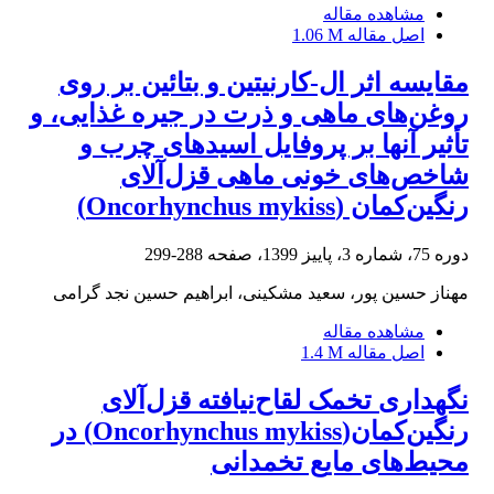
مشاهده مقاله
اصل مقاله
1.06 M
مقایسه اثر ال-کارنیتین و بتائین بر روی
روغن‌های ماهی و ذرت در جیره غذایی، و
تأثیر آنها بر پروفایل اسیدهای چرب و
شاخص‌های خونی ماهی قزل‌آلای
رنگین‌کمان (Oncorhynchus mykiss)
دوره 75، شماره 3، پاییز 1399، صفحه
288-299
مهناز حسین پور، سعید مشکینی، ابراهیم حسین نجد گرامی
مشاهده مقاله
اصل مقاله
1.4 M
نگهداری تخمک لقاح‌نیافته قزل‌آلای
رنگین‌کمان(Oncorhynchus mykiss) در
محیط‌های مایع تخمدانی