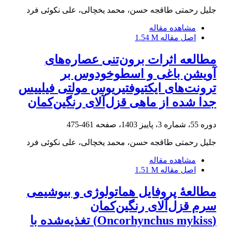
جلیل رحمتی طاقجه حسن، محمد یخچالی، علی نکوئی فرد
مشاهده مقاله
اصل مقاله
1.54 M
مطالعه اثرات برون‌تنی عصاره‌های
آویشن باغی و اسطوخودوس بر
ترونت‌های ایکتیوفتیریوس مولتی فیلییس
جدا شده از ماهی قزل‌آلای رنگین‌کمان
دوره 55، شماره 3، پاییز 1403، صفحه
461-475
جلیل رحمتی طاقجه حسن، محمد یخچالی، علی نکوئی فرد
مشاهده مقاله
اصل مقاله
1.51 M
مطالعۀ پروفایل هماتولوژی و بیوشیمی
سرم قزل‌آلای رنگین‌کمان
(Oncorhynchus mykiss) تغذیه‌شده با