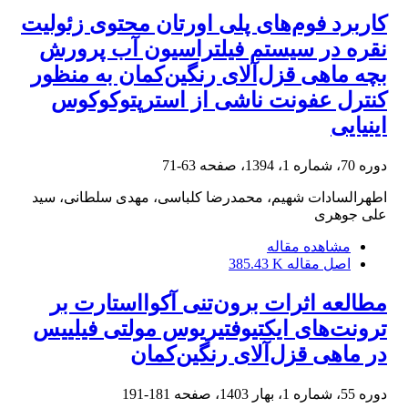
کاربرد فوم‌های پلی اورتان محتوی زئولیت
نقره در سیستم فیلتراسیون آب پرورش
بچه ماهی قزل‌آلای رنگین‌کمان به منظور
کنترل عفونت ناشی از استرپتوکوکوس
اینیایی
دوره 70، شماره 1، 1394، صفحه
63-71
اطهرالسادات شهیم، محمدرضا کلباسی، مهدی سلطانی، سید
علی جوهری
مشاهده مقاله
اصل مقاله
385.43 K
مطالعه اثرات برون‌تنی آکوااستارت بر
ترونت‌های ایکتیوفتیریوس مولتی فیلییس
در ماهی قزل‌آلای رنگین‌کمان
دوره 55، شماره 1، بهار 1403، صفحه
181-191