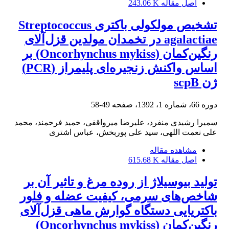
اصل مقاله
243.06 K
تشخیص مولکولی باکتری Streptococcus
agalactiae در تخمدان مولدین قزل‌آلای
رنگین‌کمان (Oncorhynchus mykiss) بر
اساس واکنش زنجیره‌ای پلیمراز (PCR)
ژن scpB
دوره 66، شماره 1، 1392، صفحه
49-58
سمیرا رشیدی منفرد، علیرضا میرواقفی، حمید فرحمند، محمد
علی نعمت اللهی، سید علی پوربخش، عباس اشتری
مشاهده مقاله
اصل مقاله
615.68 K
تولید بیوسیلاژ از روده مرغ و تاثیر آن بر
شاخص‌های سرمی، کیفیت عضله و فلور
باکتریایی دستگاه گوارش ماهی قزل‌آلای
رنگین‌کمان (Oncorhynchus mykiss)