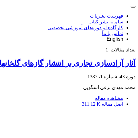
فهرست نشریات
سامانه نشر کتاب
کارگاه‌ها و دوره‌های آموزشی تخصصی
تماس با ما
English
تعداد مقالات:
1
آثار آزادسازی تجاری بر انتشار گازهای گلخانه‎ای (دی‎اکسید کربن) در منحنی زیست‎محیطی کوزنتس
دوره 43، شماره 1، 1387
محمد مهدی برقی اسگویی
مشاهده مقاله
اصل مقاله
311.12 K