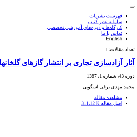
فهرست نشریات
سامانه نشر کتاب
کارگاه‌ها و دوره‌های آموزشی تخصصی
تماس با ما
English
تعداد مقالات:
1
آثار آزادسازی تجاری بر انتشار گازهای گلخانه‎ای (دی‎اکسید کربن) در منحنی زیست‎محیطی کوزنتس
دوره 43، شماره 1، 1387
محمد مهدی برقی اسگویی
مشاهده مقاله
اصل مقاله
311.12 K