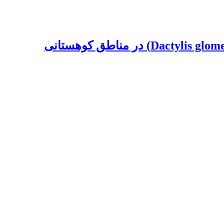
مقایسۀ میزان ترسیب کربن در گونۀ‌‌‌‌ گون پنبه‌‌ای (Astragalus gossypinus) و علف باغ (Dactylis glomerata) در مناطق کوهستانی