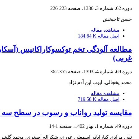
دوره 62، شماره 3، 1386، صفحه
223-226
حسن تاجبخش
مشاهده مقاله
اصل مقاله
184.64 K
مطالعه آلودگی تخم توکسوکاراکانیس (آسکار
غربی)
دوره 69، شماره 4، 1393، صفحه
355-362
محمد یخچالی، ایوب ابن آدم نژاد
مشاهده مقاله
اصل مقاله
719.58 K
مقایسه تولید رواناب و رسوب در سطح سه ک
دوره 49، شماره 1، بهار 1402، صفحه
1-14
نقی مرادی کیا، اباذر اسمعلی عوری، شکراله اصغری، محمد گلشن