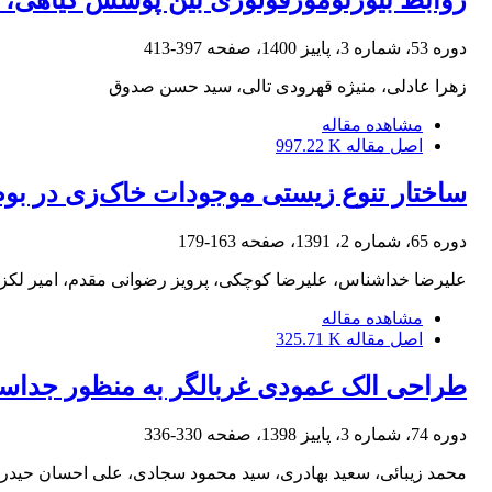
روابط بیوژئومورفولوژی بین پوشش گیاهی، خ
دوره 53، شماره 3، پاییز 1400، صفحه
397-413
زهرا عادلی، منیژه قهرودی تالی، سید حسن صدوق
مشاهده مقاله
اصل مقاله
997.22 K
ساختار تنوع زیستی موجودات خاک‌زی در بو
دوره 65، شماره 2، 1391، صفحه
163-179
علیرضا خداشناس، علیرضا کوچکی، پرویز رضوانی مقدم، امیر لکزی
مشاهده مقاله
اصل مقاله
325.71 K
طراحی الک عمودی غربالگر به منظور جداساز
دوره 74، شماره 3، پاییز 1398، صفحه
330-336
محمد زیبائی، سعید بهادری، سید محمود سجادی، علی احسان حیدر