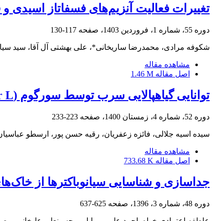
تغییرات فعالیت آنزیم‌های فسفاتاز اسیدی و ق
دوره 55، شماره 1، فروردین 1403، صفحه
117-130
شکوفه مرادی، محمدرضا ساریخانی*، علی بهشتی آل آقا، سید سیامک 
مشاهده مقاله
اصل مقاله
1.46 M
توانایی گیاه‎پالایی سرب توسط سورگوم (Sorghum bicolor L.) تحت کاربرد بیوچار و اسید سالیسیلیک
دوره 52، شماره 4، زمستان 1400، صفحه
223-233
سیده اسیه جلالی، فائزه زعفریان، رقیه حسن پور، ارسطو عباسیان
مشاهده مقاله
اصل مقاله
733.68 K
جداسازی و شناسایی سیانوباکترها از خاک‌ه
دوره 48، شماره 3، 1396، صفحه
625-637
عاطفه اعتمادی خواه، احمد علی پوربابایی، حسینعلی علیخانی، م