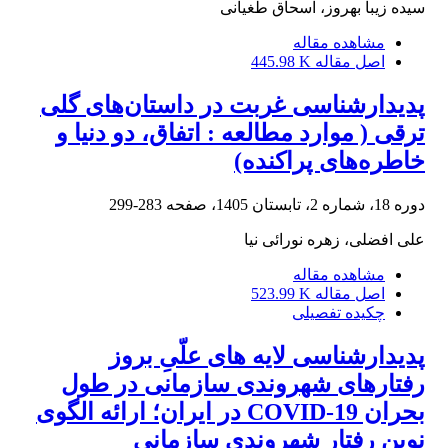
سیده زیبا بهروز، اسحاق طغیانی
مشاهده مقاله
اصل مقاله
445.98 K
پدیدارشناسی غربت در داستان‌های گلی
ترقی ( موارد مطالعه : اتفاق، دو دنیا و
خاطره‌‌‌‌های پراکنده)
دوره 18، شماره 2، تابستان 1405، صفحه
283-299
علی افضلی، زهره نورائی نیا
مشاهده مقاله
اصل مقاله
523.99 K
چکیده تفصیلی
پدیدارشناسی لایه های علّیِ بروز
رفتارهای شهروندی سازمانی در طول
بحران COVID-19 در ایران؛ ارائه الگوی
نوین رفتار شهروندی سازمانی