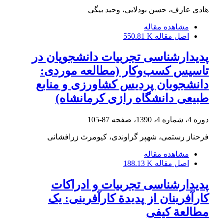
هادی عارف، حسن بودلایی، وحید بیگی
مشاهده مقاله
اصل مقاله
550.81 K
پدیدارشناسی تجربیات دانشجویان در
تاسیس کسب‌وکار (مطالعه موردی:
دانشجویان پردیس کشاورزی و منابع
طبیعی دانشگاه رازی کرمانشاه)
دوره 4، شماره 4، 1390، صفحه
87-105
فرحناز رستمی، شهپر گراوندی، کیومرث زرافشانی
مشاهده مقاله
اصل مقاله
188.13 K
پدیدارشناسی تجربیات و ادراکات
کارآفرینان از پدیدة کارآفرینی: یک
مطالعة کیفی