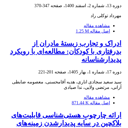
دوره 13، شماره 2، اسفند 1400، صفحه
347-370
مهرداد توکلی راد
مشاهده مقاله
اصل مقاله
1.25 M
ادراک و تجارب زیستۀ مادران از
بدرفتاری با کودکان: مطالعه‌ای با رویکرد
پدیدارشناسانه
دوره 17، شماره 1، بهار 1405، صفحه
201-221
سید سعید سجادی اناری، هدیه آقامحسنی، معصومه ضابطی
آرانی، مرتضی ولایی، ندا صیادی
مشاهده مقاله
اصل مقاله
871.44 K
ارائه چارچوبِ هستی‌‌شناسی قابلیت‌‌های
بلاکچین در سایه پدیدارشدن زمینه‌های