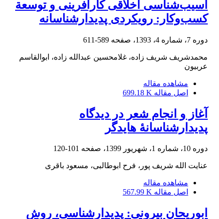
آسیب‌شناسی اخلاقی کارآفرینی و توسعة
کسب‌وکار: رویکردی پدیدارشناسانه
دوره 7، شماره 4، 1393، صفحه
589-611
محمدشریف شریف زاده، غلامحسین عبدالله زاده، ابوالقاسم
عربیون
مشاهده مقاله
اصل مقاله
699.18 K
آغاز و انجام شعر در دیدگاه
پدیدارشناسانۀ هایدگر
دوره 10، شماره 1، شهریور 1399، صفحه
101-120
عنایت الله شریف پور، فرح ابوطالبی، مسعود باقری
مشاهده مقاله
اصل مقاله
567.99 K
ابوریحان بیرونی: پدیدارشناسی، روش