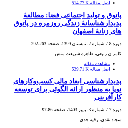
اصل مقاله
514.77 K
پاتوق و تولید اجتماعی فضا: مطالعۀ
پدیدارشناسانۀ زندگی روزمره در پاتوق‏
های زنانۀ اصفهان
دوره 18، شماره 2، تابستان 1399، صفحه
263-292
کامران ربیعی، طاهره شریعت منش
مشاهده مقاله
اصل مقاله
539.71 K
پدیدارشناسی ابعاد مالی کسب‌و‌کارهای
نوپا به منظور ارائه الگوئی برای توسعه
کارآفرینی
دوره 17، شماره 3، پاییز 1403، صفحه
86-97
سجاد نقدی، رقیه جدی