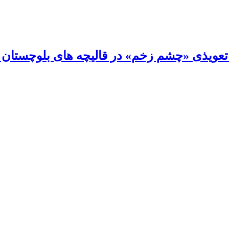
ی تعویذی «چشم زخم» در قالیچه های بلوچستان