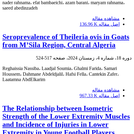
nader rahnama، efat bambaeichi، azam barani، maryam rahnama،
saeed abedinzadeh
مشاهده مقاله
اصل مقاله
136.96 K
Seroprevalence of Theileria ovis in Goats
from M’Sila Region, Central Algeria
دوره 18، شماره 4، زمستان 2024، صفحه
517-524
Reghaissia Nassiba، Laadjal Soumia، Ghalmi Farida، Samari
Houssem، Dahmane Abdeldjalil، Hafsi Fella، Cantekin Zafer،
Laatamna AbdElkarim
مشاهده مقاله
اصل مقاله
967.33 K
The Relationship between Isometric
Strength of the Lower Extremity Muscles
and Incidence of Injuries in Lower
Extremity in Young Football Players