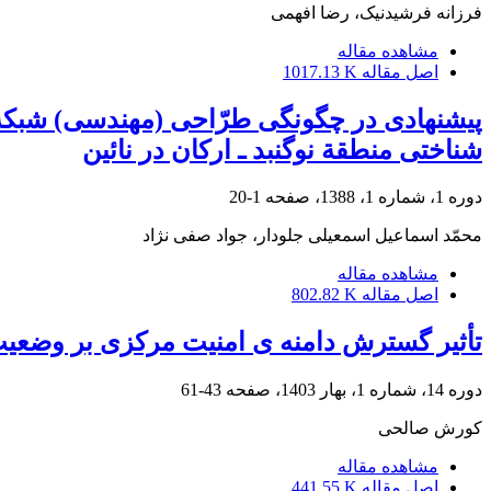
فرزانه فرشیدنیک، رضا افهمی
مشاهده مقاله
اصل مقاله
1017.13 K
پیشنهادی در چگونگی طرّاحی (مهندسی) شبکة ت
شناختی منطقة نوگنبد ـ ارکان در نائین
دوره 1، شماره 1، 1388، صفحه
1-20
محمّد اسماعیل اسمعیلی جلودار، جواد صفی نژاد
مشاهده مقاله
اصل مقاله
802.82 K
تأثیر گسترش دامنه ی امنیت مرکزی بر وضعیت
دوره 14، شماره 1، بهار 1403، صفحه
43-61
کورش صالحی
مشاهده مقاله
اصل مقاله
441.55 K