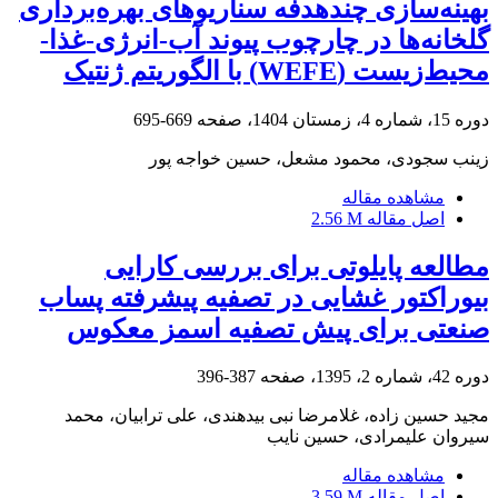
بهینه‌سازی چندهدفه سناریوهای بهره‌برداری
گلخانه‌ها در چارچوب پیوند آب-انرژی-غذا-
محیط‌زیست (WEFE) با الگوریتم ژنتیک
دوره 15، شماره 4، زمستان 1404، صفحه
669-695
زینب سجودی، محمود مشعل، حسین خواجه پور
مشاهده مقاله
اصل مقاله
2.56 M
مطالعه پایلوتی برای بررسی کارایی
بیوراکتور غشایی در تصفیه پیشرفته پساب
صنعتی برای پیش تصفیه اسمز معکوس
دوره 42، شماره 2، 1395، صفحه
387-396
مجید حسین زاده، غلامرضا نبی بیدهندی، علی ترابیان، محمد
سیروان علیمرادی، حسین نایب
مشاهده مقاله
اصل مقاله
3.59 M