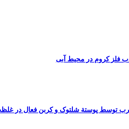
ذب فلز کروم در محیط آبی
رب توسط پوستة شلتوک و کربن فعال در غلظت