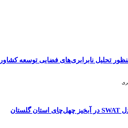
مری
ستان