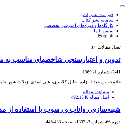
فهرست نشریات
سامانه نشر کتاب
کارگاه‌ها و دوره‌های آموزشی تخصصی
تماس با ما
English
تعداد مقالات:
37
تدوین و اعتبارسنجی شاخص‎های مناسب به منظور تحلیل نابرابری‌های فضایی توسعه کشاورزی (مطالعه موردی استان فارس)
2-41، شماره 1، 1389
غلامحسین عبداله زاده، خلیل کلانتری، علی اسدی، ژیلا دانشور عا
مشاهده مقاله
اصل مقاله
492.15 K
شبیه‌سازی رواناب و رسوب با استفاده از مدل SWAT در آبخیز چهل‌چای استان گل
دوره 66، شماره 3، 1392، صفحه
433-446