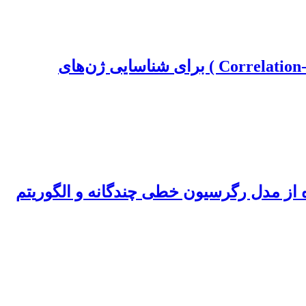
متاآنالیز داده‌های RNA-Seq و انتخاب ویژگی مبتنی بر همبستگی (Correlation-Based Feature Selection ) برای شناسایی ژن‌های
ز مدل رگرسیون خطی چندگانه و الگوریتم