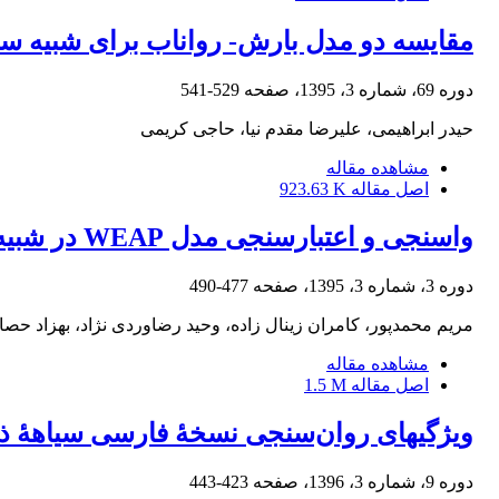
مقایسه دو مدل بارش- رواناب برای شبیه ساز
دوره 69، شماره 3، 1395، صفحه
529-541
حیدر ابراهیمی، علیرضا مقدم نیا، حاجی کریمی
مشاهده مقاله
اصل مقاله
923.63 K
واسنجی و اعتبار‌سنجی مدل WEAP در شبیه ‏سازی اثر تغییر سیستم ‏های آبیاری روی پاسخ هیدرولوژیک حوضۀ آبریز اهرچای
دوره 3، شماره 3، 1395، صفحه
477-490
مریم محمدپور، کامران زینال زاده، وحید رضاوردی نژاد، بهزاد حص
مشاهده مقاله
اصل مقاله
1.5 M
ویژگی‎های روان‌سنجی نسخۀ فارسی سیاهۀ ذهن‎آگاهی ورزشی
دوره 9، شماره 3، 1396، صفحه
423-443