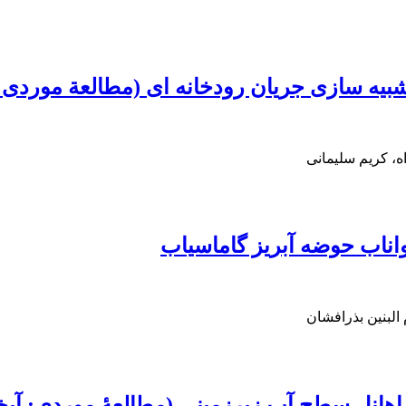
، کریم سلیمانی
البنین بذرافشان
ماهانل سطح آب زیرزمینی (مطالعۀ موردی: آبخو