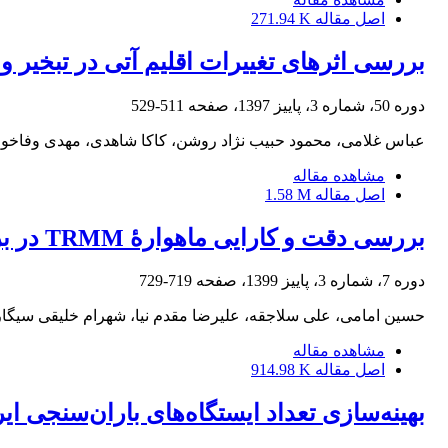
اصل مقاله
271.94 K
بررسی اثرهای تغییرات اقلیم آتی در تبخیر و
دوره 50، شماره 3، پاییز 1397، صفحه
511-529
عباس غلامی، محمود حبیب نژاد روشن، کاکا شاهدی، مهدی وفاخواه
مشاهده مقاله
اصل مقاله
1.58 M
بررسی دقت و کارایی ماهوارۀ TRMM در برآورد بارش ماهانه در حوضۀ آبخیز گرگانرود
دوره 7، شماره 3، پاییز 1399، صفحه
719-729
حسین امامی، علی سلاجقه، علیرضا مقدم نیا، شهرام خلیقی سیگا
مشاهده مقاله
اصل مقاله
914.98 K
بهینه‌سازی تعداد ایستگاه‌های باران‌سنجی ا