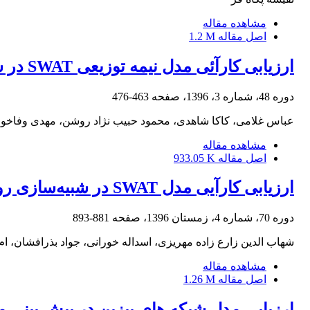
مشاهده مقاله
اصل مقاله
1.2 M
ارزیابی کارآئی مدل نیمه توزیعی SWAT در شبیه سازی جریان رودخانه ای (مطالعة موردی حوضه آبخیز تالار استان مازندران)
دوره 48، شماره 3، 1396، صفحه
463-476
عباس غلامی، کاکا شاهدی، محمود حبیب نژاد روشن، مهدی وفاخواه
مشاهده مقاله
اصل مقاله
933.05 K
ارزیابی کارآیی مدل SWAT در شبیه‌سازی رواناب حوضه آبریز گاماسیاب
دوره 70، شماره 4، زمستان 1396، صفحه
881-893
شهاب الدین زارع زاده مهریزی، اسداله خورانی، جواد بذرافشان، ام 
مشاهده مقاله
اصل مقاله
1.26 M
ارزیابی مدل شبکه های بیزین در پیش بینی 