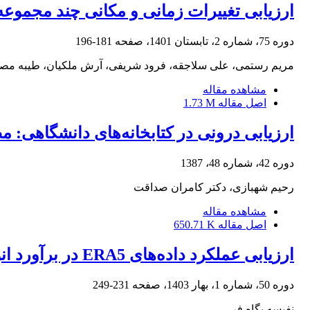
ارزیابی تغییرات زمانی و مکانی چند مجموع
دوره 75، شماره 2، تابستان 1401، صفحه
181-196
مریم رستمی، علی سلاجقه، فرود شریفی، آرش ملکیان، طیبه مصبا
مشاهده مقاله
اصل مقاله
1.73 M
ارزیابی درونی در کتابخانه‌های دانشگاهی: م
دوره 42، شماره 48، 1387
رحیم شهبازی، دکتر کامران صداقت
مشاهده مقاله
اصل مقاله
650.71 K
ارزیابی عملکرد داده‌های ERA5 در برآورد انواع مختلف CAPE و CIN در ایستگاه‌های جو بالا در ایران
دوره 50، شماره 1، بهار 1403، صفحه
231-249
نفیسه پگاه فر