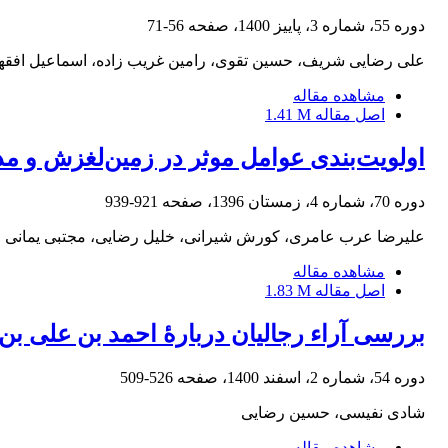
دوره 55، شماره 3، پاییز 1400، صفحه
56-71
علی رضایی شریف، حسین تقوی، رامین غریب زاده، اسماعیل افقه
مشاهده مقاله
اصل مقاله
1.41 M
اولویت‌بندی عوامل موثر در زمین‌لغزش و مد
دوره 70، شماره 4، زمستان 1396، صفحه
921-939
علیرضا عرب عامری، کورش شیرانی، خلیل رضایی، مجتبی یمانی
مشاهده مقاله
اصل مقاله
1.83 M
بررسی آراء رجالیان دربارۀ احمد بن علی بن
دوره 54، شماره 2، اسفند 1400، صفحه
526-509
شادی نفیسی، حسین رضایی
مشاهده مقاله