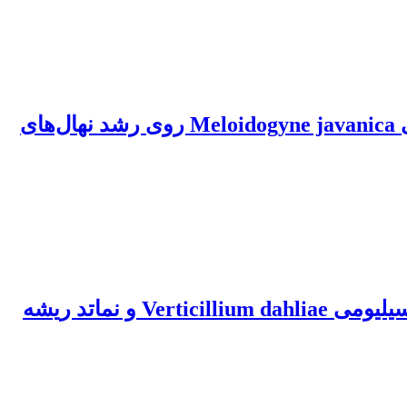
بررسی تعامل قارچ بیمارگر پژمردگی ورتیسیلیومی Verticillium dahliae و نماتد ریشه گرهی Meloidogyne javanica روی رشد نهال‌های
بررسی تغییرات فعالیت کمی پراکسیداز ارقام زیتون در تعامل بین قارچ عامل پژمردگی ورتیسیلیومی Verticillium dahliae و نماتد ریشه