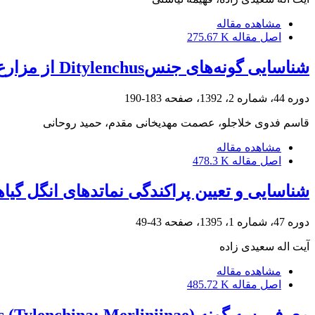
مشاهده مقاله
اصل مقاله
275.67 K
شناسایی گونه‌های جنسDitylenchus از مزارع گوجه‌فرنگی استان خراسان شمالی
دوره 44، شماره 2، 1392، صفحه
183-190
قاسم فدوی خلاجلو، عصمت مهدیخانی مقدم، حمید روحانی
مشاهده مقاله
اصل مقاله
478.3 K
شناسایی و تعیین پراکندگی نماتدهای انگل گی
دوره 47، شماره 1، 1395، صفحه
43-49
آیت اله سعیدی زاده
مشاهده مقاله
اصل مقاله
485.72 K
معرفی سه گونه Nagelus (Tylenchina: Merliniinae) از ایران