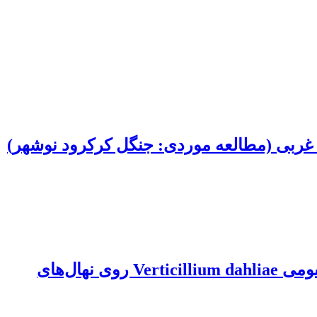
غربی (مطالعه موردی: جنگل کرکرود نوشهر)
بررسی اثر متقابل نماتد ریشه گرهی Meloidogyne javanica و قارچ عامل پژمردگی ورتیسیلیومی Verticillium dahliae روی نهال‌های