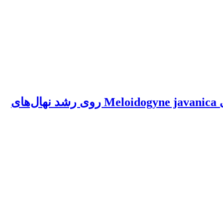
بررسی تعامل قارچ بیمارگر پژمردگی ورتیسیلیومی Verticillium dahliae و نماتد ریشه گرهی Meloidogyne javanica روی رشد نهال‌های