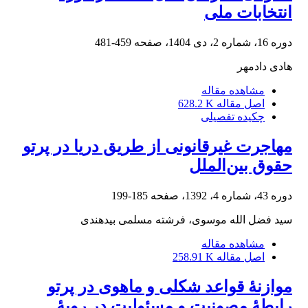
انتخابات ملی
دوره 16، شماره 2، دی 1404، صفحه
459-481
هادی دادمهر
مشاهده مقاله
اصل مقاله
628.2 K
چکیده تفصیلی
مهاجرت غیرقانونی از طریق دریا در پرتو
حقوق بین‌الملل
دوره 43، شماره 4، 1392، صفحه
185-199
سید فضل الله موسوی، فرشته مسلمی بیدهندی
مشاهده مقاله
اصل مقاله
258.91 K
موازنۀ قواعد شکلی و ماهوی در پرتو
رابطۀ مصونیت و مسئولیت در رویۀ