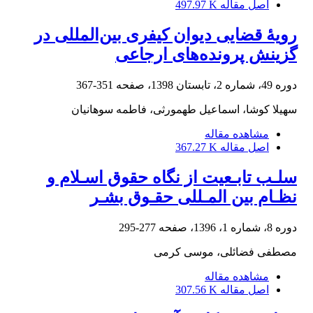
اصل مقاله
497.97 K
رویۀ قضایی دیوان کیفری بین‌المللی در
گزینش پرونده‌های ارجاعی
دوره 49، شماره 2، تابستان 1398، صفحه
351-367
سهیلا کوشا، اسماعیل طهمورثی، فاطمه سوهانیان
مشاهده مقاله
اصل مقاله
367.27 K
سلـب تابـعیت از نگاه حقوق اسـلام و
نظـام بین المـللی حقـوق بشـر
دوره 8، شماره 1، 1396، صفحه
277-295
مصطفی فضائلی، موسی کرمی
مشاهده مقاله
اصل مقاله
307.56 K