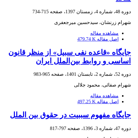
دوره 48، شماره 4، زمستان 1397، صفحه
715-734
شهرام زرنشان، سیدحسین میرجعفری
مشاهده مقاله
اصل مقاله
479.74 K
جایگاه «قاعده نفی سبیل» از منظر قانون
اساسی و روابط بین‌الملل ایران
دوره 52، شماره 2، تابستان 1401، صفحه
965-983
شهرام صفائی، محمود جلالی
مشاهده مقاله
اصل مقاله
497.25 K
جایگاه مفهوم سببیت در حقوق بین الملل
دوره 47، شماره 3، 1396، صفحه
797-817