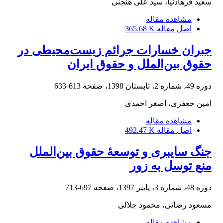
سعید فرهادنیا، سید علی هنجنی
مشاهده مقاله
اصل مقاله
365.68 K
جبران خسارات جرائم زیست‌محیطی در
حقوق بین‌الملل و حقوق ایران
دوره 49، شماره 2، تابستان 1398، صفحه
613-633
امین جعفری، اصغر احمدی
مشاهده مقاله
اصل مقاله
492.47 K
جنگ سایبری و توسعۀ حقوق بین‌الملل
منع توسل به زور
دوره 48، شماره 3، پاییز 1397، صفحه
697-713
مسعود رضائی، محمود جلالی
مشاهده مقاله