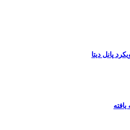
رد پانل دیتا
یافته