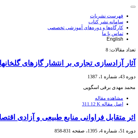
فهرست نشریات
سامانه نشر کتاب
کارگاه‌ها و دوره‌های آموزشی تخصصی
تماس با ما
English
تعداد مقالات:
8
آثار آزادسازی تجاری بر انتشار گازهای گلخانه‎ای (دی‎اکسید کربن) در منحنی زیست‎محیطی کوزنتس
دوره 43، شماره 1، 1387
محمد مهدی برقی اسگویی
مشاهده مقاله
اصل مقاله
311.12 K
اثر متقابل فراوانی منابع طبیعی و آزادی ا
دوره 51، شماره 4، 1395، صفحه
831-858