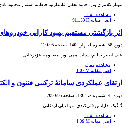
مهناز کلانتری پور، حامد نجفی علمدارلو، فاطمه استوار محمودآبادی
مشاهده مقاله
اصل مقاله
911.33 K
اثر بازگشتی مستقیم بهبود کارایی خودروها
دوره 58، شماره 1، بهار 1402، صفحه
95-120
علی اصغر سالم، سیاب ممی پور، معصومه عزیزخانی
مشاهده مقاله
اصل مقاله
1.07 M
ارتقای عملکردی سامانۀ ترکیبی فنتون و الکت
دوره 41، شماره 3، 1394، صفحه
695-709
گاگیک بدلیانس قلی‌کندی، مینا نیلی اردکانی
مشاهده مقاله
اصل مقاله
1.39 M