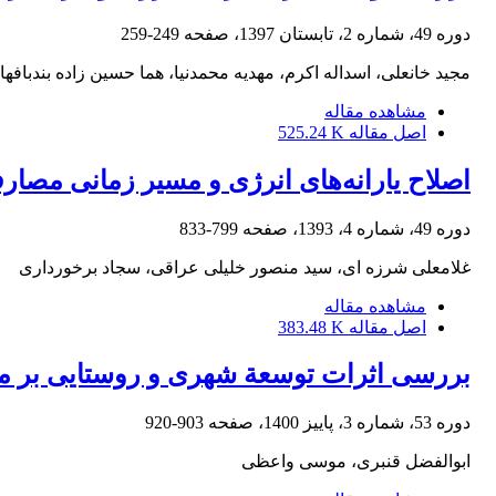
دوره 49، شماره 2، تابستان 1397، صفحه
249-259
مجید خانعلی، اسداله اکرم، مهدیه محمدنیا، هما حسین زاده بندبافها
مشاهده مقاله
اصل مقاله
525.24 K
اصلاح یارانه‌های انرژی و مسیر زمانی مصارف ا
دوره 49، شماره 4، 1393، صفحه
799-833
غلامعلی شرزه ای، سید منصور خلیلی عراقی، سجاد برخورداری
مشاهده مقاله
اصل مقاله
383.48 K
بررسی اثرات توسعة شهری و روستایی بر م
دوره 53، شماره 3، پاییز 1400، صفحه
903-920
ابوالفضل قنبری، موسی واعظی