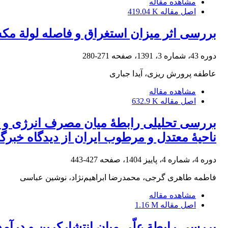
مشاهده مقاله
اصل مقاله
419.04 K
بررسی اثر میزان استغراق و فاصله لولة 
دوره 43، شماره 3، 1391، صفحه
271-280
عاطفه پرورش ریزی، آیدا جباری
مشاهده مقاله
اصل مقاله
632.9 K
بررسی تحلیلی رابطۀ میان مصرف انرژی و وی
ناحیۀ معتدل و مرطوب ایران از دیدگاه خبرگ
دوره 4، شماره 4، پاییز 1404، صفحه
427-443
فاطمه طاهری گرجی، محمدرضا ابراهیم‌نژاد، نوشین عباسی
مشاهده مقاله
اصل مقاله
1.16 M
بررسی رابطة علّی میان انتشارکربن و درآمد