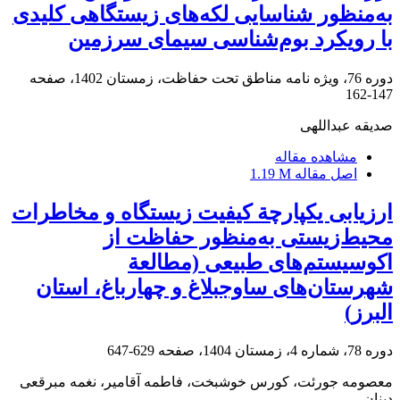
به‌منظور شناسایی لکه‌های زیستگاهی کلیدی
با رویکرد بوم‌شناسی سیمای سرزمین
دوره 76، ویژه نامه مناطق تحت حفاظت، زمستان 1402، صفحه
147-162
صدیقه عبداللهی
مشاهده مقاله
اصل مقاله
1.19 M
ارزیابی یکپارچة کیفیت زیستگاه و مخاطرات
محیط‌زیستی به‌منظور حفاظت از
اکوسیستم‌های طبیعی (مطالعة
شهرستان‌های ساوجبلاغ و چهارباغ، استان
البرز)
دوره 78، شماره 4، زمستان 1404، صفحه
629-647
معصومه جورئت، کورس خوشبخت، فاطمه آقامیر، نغمه مبرقعی
دینان