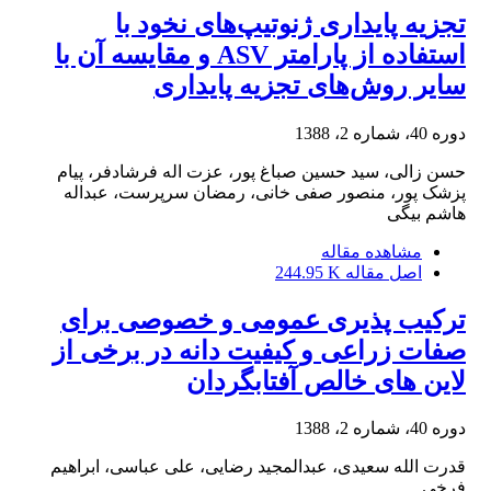
تجزیه پایداری ژنوتیپ‌های نخود با
استفاده از پارامتر ASV و مقایسه آن با
سایر روش‌های تجزیه پایداری
دوره 40، شماره 2، 1388
حسن زالی، سید حسین صباغ پور، عزت اله فرشادفر، پیام
پزشک پور، منصور صفی خانی، رمضان سرپرست، عبداله
هاشم بیگی
مشاهده مقاله
اصل مقاله
244.95 K
ترکیب پذیری عمومی و خصوصی برای
صفات زراعی و کیفیت دانه در برخی از
لاین های خالص آفتابگردان
دوره 40، شماره 2، 1388
قدرت الله سعیدی، عبدالمجید رضایی، علی عباسی، ابراهیم
فرخی