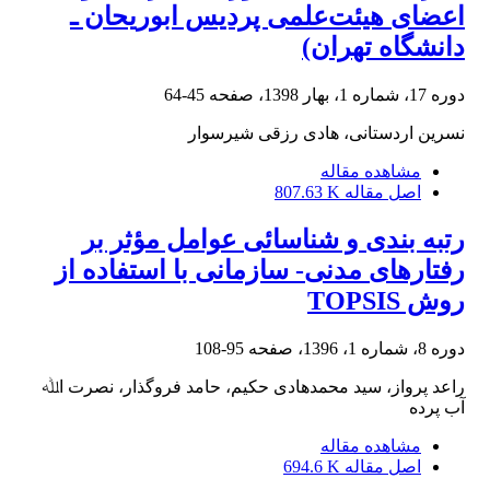
اعضای هیئت‌علمی پردیس ابوریحان ـ
دانشگاه تهران)
دوره 17، شماره 1، بهار 1398، صفحه
45-64
نسرین اردستانی، هادی رزقی شیرسوار
مشاهده مقاله
اصل مقاله
807.63 K
رتبه بندی و شناسائی عوامل مؤثر بر
رفتارهای مدنی- سازمانی با استفاده از
روش TOPSIS
دوره 8، شماره 1، 1396، صفحه
95-108
راﻋﺪ ﭘﺮواز، ﺳﯿﺪ ﻣﺤﻤﺪﻫﺎدی ﺣﮑﯿﻢ، ﺣﺎﻣﺪ ﻓﺮوﮔﺬار، ﻧﺼﺮت اﷲ
آب ﭘﺮده
مشاهده مقاله
اصل مقاله
694.6 K