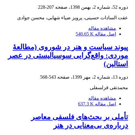
دوره 52، شماره 2، بهمن 1398، صفحه
207-228
عفت السادات حسینی، پرویز ضیاء شهابی، محسن جوادی
مشاهده مقاله
اصل مقاله
540.65 K
پیوند سیاست و هنر در شوروی (مطالعۀ
موردی: واقع‌گرایی سوسیالیستی در عصر
استالین)
دوره 13، شماره 2، مهر 1399، صفحه
543-568
محمدتقی قزلسفلی
مشاهده مقاله
اصل مقاله
637.3 K
تأملی بر بحث‌های فلسفی معاصر
درباره‌ی بی‌معنایی در هنر