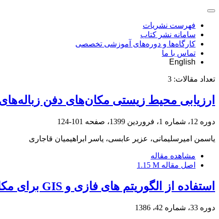
فهرست نشریات
سامانه نشر کتاب
کارگاه‌ها و دوره‌های آموزشی تخصصی
تماس با ما
English
تعداد مقالات:
3
ارزیابی محیط ‌زیستی مکان‌های دفن زباله‌ها
دوره 12، شماره 1، فروردین 1399، صفحه
101-124
یاسمن امیرسلیمانی، عزیر عابسی، یاسر ابراهیمیان قاجاری
مشاهده مقاله
اصل مقاله
1.15 M
استفاده از الگوریتم های فازی و GIS برای مکان یابی تجهیزات شهری (مطالعه موردی : محل دفن زباله شهر بابلسر)
دوره 33، شماره 42، 1386