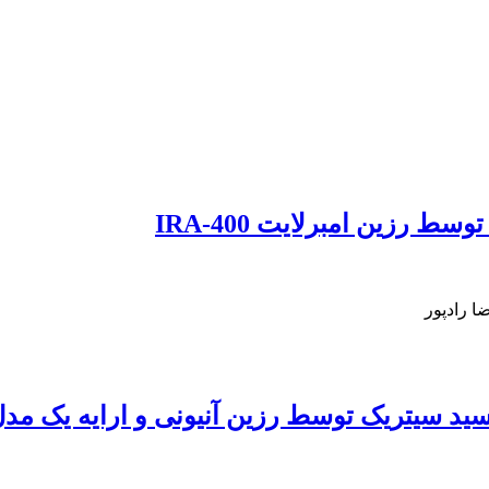
 رزین امبرلایت IRA-400
ا رادپور
د سیتریک توسط رزین آنیونی و ارایه یک مد