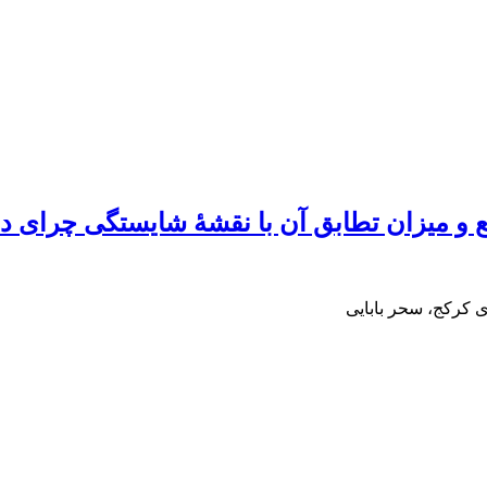
 و میزان تطابق آن با نقشۀ شایستگی چرای دا
 کرکج، سحر بابایی