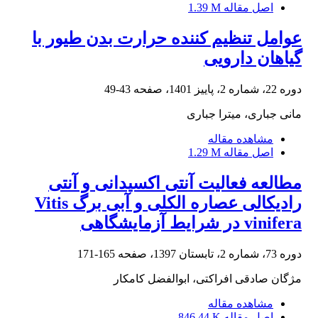
اصل مقاله
1.39 M
عوامل تنظیم کننده حرارت بدن طیور با
گیاهان دارویی
دوره 22، شماره 2، پاییز 1401، صفحه
43-49
مانی جباری، میترا جباری
مشاهده مقاله
اصل مقاله
1.29 M
مطالعه فعالیت آنتی اکسیدانی و آنتی
رادیکالی عصاره الکلی و آبی برگ Vitis
vinifera در شرایط آزمایشگاهی
دوره 73، شماره 2، تابستان 1397، صفحه
165-171
مژگان صادقی افراکتی، ابوالفضل کامکار
مشاهده مقاله
اصل مقاله
846.44 K