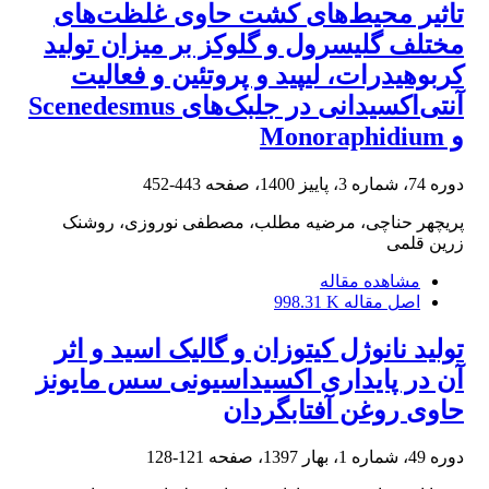
تاثیر محیط‌های کشت حاوی غلظت‌های
مختلف گلیسرول و گلوکز بر میزان تولید
کربوهیدرات، لیپید و پروتئین و فعالیت
آنتی‌اکسیدانی در جلبک‌های Scenedesmus
و Monoraphidium
دوره 74، شماره 3، پاییز 1400، صفحه
443-452
پریچهر حناچی، مرضیه مطلب، مصطفی نوروزی، روشنک
زرین قلمی
مشاهده مقاله
اصل مقاله
998.31 K
تولید نانوژل کیتوزان و گالیک اسید و اثر
آن در پایداری اکسیداسیونی سس مایونز
حاوی روغن آفتابگردان
دوره 49، شماره 1، بهار 1397، صفحه
121-128