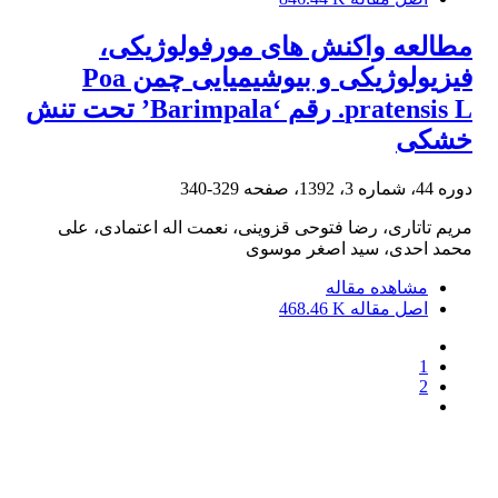
مطالعه واکنش های مورفولوژیکی،
فیزیولوژیکی و بیوشیمیایی چمن Poa
pratensis L. رقم ‘Barimpala’ تحت تنش
خشکی
دوره 44، شماره 3، 1392، صفحه
329-340
مریم تاتاری، رضا فتوحی قزوینی، نعمت اله اعتمادی، علی
محمد احدی، سید اصغر موسوی
مشاهده مقاله
اصل مقاله
468.46 K
1
2