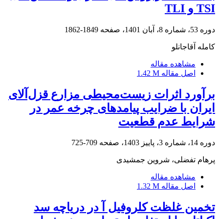
TSI و TLI
دوره 53، شماره 8، آبان 1401، صفحه
1849-1862
کامله آقاجانلو
مشاهده مقاله
اصل مقاله
1.42 M
برآورد اثرات زیست‌محیطی مزارع قزل‌آلای
ایران با ضرایب پیامدهای چرخه عمر در
شرایط عدم قطعیت
دوره 14، شماره 3، پاییز 1403، صفحه
709-725
پرهام تفضلی، شروین جمشیدی
مشاهده مقاله
اصل مقاله
1.32 M
تخمین غلظت کلروفیل آ در دریاچه سد