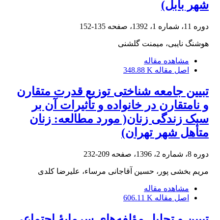
شهر بابل)
دوره 11، شماره 1، 1392، صفحه
135-152
هوشنگ نایبی، میمنت گلشنی
مشاهده مقاله
اصل مقاله
348.88 K
تبیین جامعه شناختی توزیع قدرت متقارن
و نامتقارن در خانواده و تأثیرات آن بر
سبک زندگی زنان( مورد مطالعه: زنان
متأهل شهر تهران)
دوره 8، شماره 2، 1396، صفحه
209-232
مریم بخشی پور، حسین آقاجانی مرساء، علیرضا کلدی
مشاهده مقاله
اصل مقاله
606.11 K
تبیین و تحلیل مؤلفه‌های سرمایۀ اجتماعی