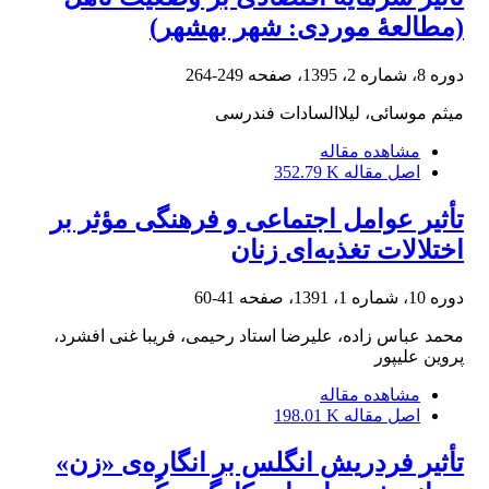
(مطالعۀ موردی: شهر بهشهر)
دوره 8، شماره 2، 1395، صفحه
249-264
میثم موسائی، لیلاالسادات فندرسی
مشاهده مقاله
اصل مقاله
352.79 K
تأثیر عوامل اجتماعی و فرهنگی مؤثر بر
اختلالات تغذیه‌ای زنان
دوره 10، شماره 1، 1391، صفحه
41-60
محمد عباس زاده، علیرضا استاد رحیمی، فریبا غنی افشرد،
پروین علیپور
مشاهده مقاله
اصل مقاله
198.01 K
تأثیر فردریش انگلس بر انگاره‌ی «زن»