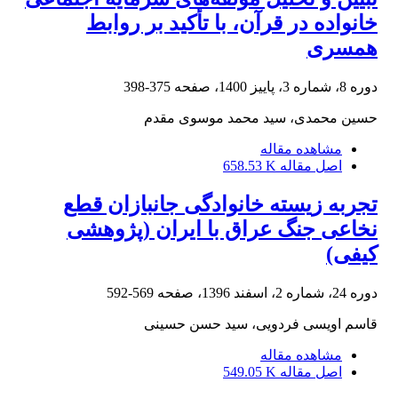
خانواده در قرآن، با تأکید بر روابط
همسری
دوره 8، شماره 3، پاییز 1400، صفحه
375-398
حسین محمدی، سید محمد موسوی مقدم
مشاهده مقاله
اصل مقاله
658.53 K
تجربه زیسته خانوادگی جانبازان قطع
نخاعی جنگ عراق با ایران (پژوهشی
کیفی)
دوره 24، شماره 2، اسفند 1396، صفحه
569-592
قاسم اویسی فردویی، سید حسن حسینی
مشاهده مقاله
اصل مقاله
549.05 K