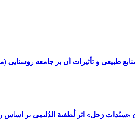
ابع طبیعی و تأثیرات آن بر جامعه روستایی (
«سیّدات زحل» اثر لُطفیة الدُلیمی بر اساس رو