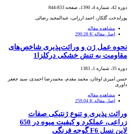
دوره 42، شماره 4، 1390، صفحه
833-844
پوراندخت گلکار، احمد ارزانی، عبدالمجید رضائی
مشاهده مقاله
اصل مقاله
290.28 K
نحوه عمل ژن و وراثت‌پذیری شاخص‌های
مقاومت به تنش خشکی درکلزا1
دوره 35، شماره 1، 1383
حسن امیری اوغان، محمد مقدم، محمدرضا احمدی، سید جعفر
داوری
مشاهده مقاله
اصل مقاله
259.04 K
وراثت پذیری و تنوع ژنتیکی صفات
زراعی، عملکرد و کیفیت میوه در 650
لاین نسل F6 گوجه فرنگی