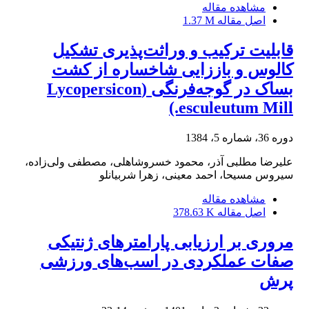
مشاهده مقاله
اصل مقاله
1.37 M
قابلیت ترکیب و وراثت‌پذیری تشکیل
کالوس و باززایی شاخساره از کشت
بساک در گوجه‌فرنگی (Lycopersicon
esculeutum Mill.)
دوره 36، شماره 5، 1384
علیرضا مطلبی آذر، محمود خسروشاهلی، مصطفی ولی‌زاده،
سیروس مسیحا، احمد معینی، زهرا شربیانلو
مشاهده مقاله
اصل مقاله
378.63 K
مروری بر ارزیابی پارامتر‌های ژنتیکی
صفات عملکردی در اسب‌های ورزشی
پرش