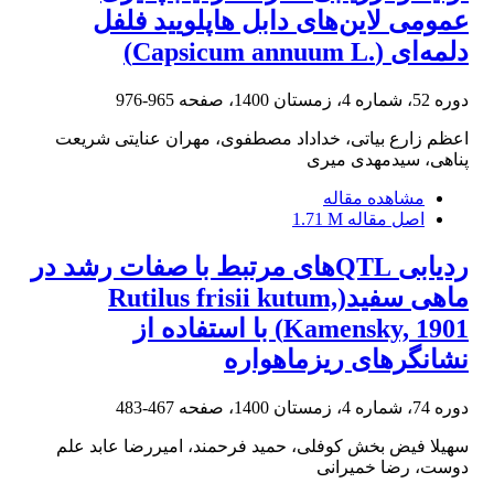
‎عمومی‎ ‎لاین‌های‎ ‎دابل‌ هاپلویید فلفل
دلمه‌ای ‏‏(‏Capsicum annuum L.‎‏)‏
دوره 52، شماره 4، زمستان 1400، صفحه
965-976
اعظم زارع بیاتی، خداداد مصطفوی، مهران عنایتی شریعت
پناهی، سیدمهدی میری
مشاهده مقاله
اصل مقاله
1.71 M
ردیابی QTLهای مرتبط با صفات رشد در
ماهی سفید(Rutilus frisii kutum,
Kamensky, 1901) با استفاده از
نشانگر‌های ریز‌ماهواره
دوره 74، شماره 4، زمستان 1400، صفحه
467-483
سهیلا فیض بخش کوفلی، حمید فرحمند، امیررضا عابد علم
دوست، رضا خمیرانی