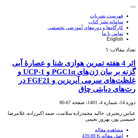
فهرست نشریات
سامانه نشر کتاب
کارگاه‌ها و دوره‌های آموزشی تخصصی
تماس با ما
English
تعداد مقالات:
5
اثر 4 هفته تمرین هوازی شنا و عصارۀ آبی
گزنه بر بیان ژن‌های PGC1α و UCP-1 و
غلظت‌های سرمی آیریزین و FGF21 در
رت‌های دیابتی چاق
دوره 14، شماره 4، 1401، صفحه
67-80
عباس رنجبری، خالید محمدزاده سلامت، صمد اکبرزاده، غلامرضا
خمیسی پور، بهروز نعیمی
مشاهده مقاله
اصل مقاله
439.88 K