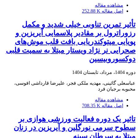
مشاهده مقاله
اصل مقاله
252.88 K
تأثیر تمرین تناوبی خیلی شدید و مکمل
رزوراترول بر مقادیر پلاسمایی آیریزین و
پویایی میتوکندریایی بافت قلب موش‌های
صحرایی نر نژاد ویستار مبتلا به سمیت قلبی
دوکسوروبیسین
دوره 1404، مرداد، تابستان 1404
عباسعلی گائینی، مهدیه ملکی فجر، علیرضا قارداشی افوسی،
محبوبه برجیان فرد
مشاهده مقاله
اصل مقاله
708.35 K
تاثیر یک دوره فعالیت ورزشی هوازی بر
سطوح سرمی نورگلین و آیریزین در زنان
مبتلا به سرطان سینه