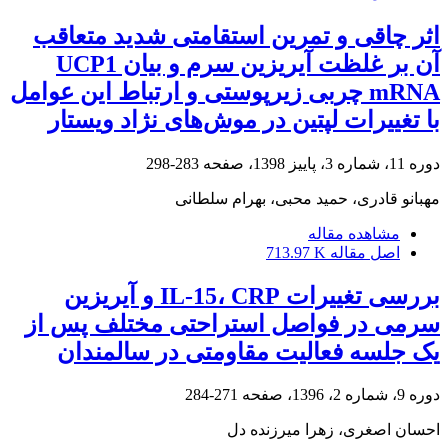
اثر چاقی و تمرین استقامتی شدید متعاقب
آن بر غلظت آیریزین سرم و بیان UCP1
mRNA چربی زیرپوستی و ارتباط این عوامل
با تغییرات لپتین در موش‌های نژاد ویستار
دوره 11، شماره 3، پاییز 1398، صفحه
283-298
مهبانو قادری، حمید محبی، بهرام سلطانی
مشاهده مقاله
اصل مقاله
713.97 K
بررسی تغییرات IL-15، CRP و آیریزین
سرمی در فواصل استراحتی مختلف پس از
یک جلسه فعالیت مقاومتی در سالمندان
دوره 9، شماره 2، 1396، صفحه
271-284
احسان اصغری، زهرا میرزنده دل