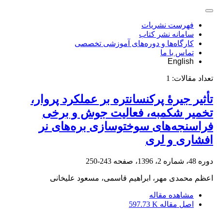
فهرست نشریات
سامانه نشر کتاب
کارگاه‌ها و دوره‌های آموزشی تخصصی
تماس با ما
English
تعداد مقالات:
1
تأثیر جیرۀ پرکنسانتره بر عملکرد پروار،
تخمیر شکمبه، فعالیت جوش و برخی
فراسنجه‌های سوختوسازی بره‌های نر
افشاری و لری
دوره 48، شماره 2، 1396، صفحه
243-250
اعظم محمدی مهر، ابراهیم قاسمی، مسعود علیخانی
مشاهده مقاله
اصل مقاله
597.73 K