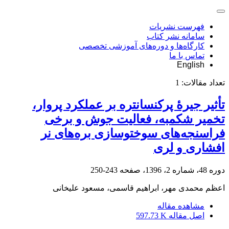
فهرست نشریات
سامانه نشر کتاب
کارگاه‌ها و دوره‌های آموزشی تخصصی
تماس با ما
English
تعداد مقالات:
1
تأثیر جیرۀ پرکنسانتره بر عملکرد پروار،
تخمیر شکمبه، فعالیت جوش و برخی
فراسنجه‌های سوختوسازی بره‌های نر
افشاری و لری
دوره 48، شماره 2، 1396، صفحه
243-250
اعظم محمدی مهر، ابراهیم قاسمی، مسعود علیخانی
مشاهده مقاله
اصل مقاله
597.73 K