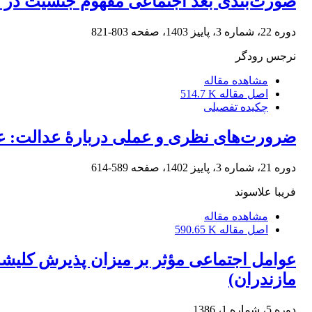
صورت‌بندی بعد اجتماعی مفهوم جنسیت در ن
دوره 22، شماره 3، پاییز 1403، صفحه
803-821
نرجس رودگر
مشاهده مقاله
اصل مقاله
514.7 K
چکیده تفصیلی
ضرورت‌های نظری و عملی دربارۀ عدالت: عد
دوره 21، شماره 3، پاییز 1402، صفحه
589-614
فریبا علاسوند
مشاهده مقاله
اصل مقاله
590.65 K
عوامل اجتماعی مؤثر بر میزان پذیرش کلیشه
مازندران)
دوره 5، شماره 1، 1386