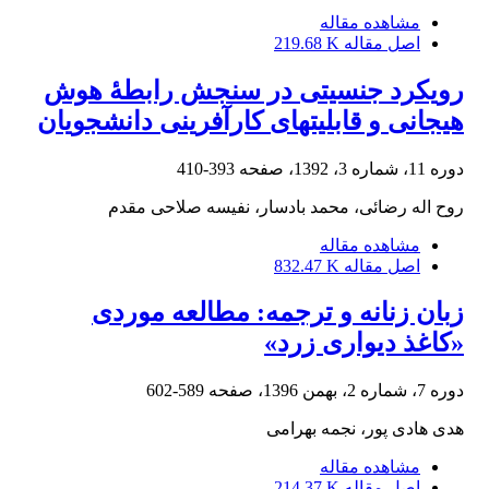
مشاهده مقاله
اصل مقاله
219.68 K
رویکرد جنسیتی در سنجش رابطۀ هوش
هیجانی و قابلیت‏های کارآفرینی دانشجویان
دوره 11، شماره 3، 1392، صفحه
393-410
روح اله رضائی، محمد بادسار، نفیسه صلاحی مقدم
مشاهده مقاله
اصل مقاله
832.47 K
زبان زنانه و ترجمه: مطالعه موردی
«کاغذ دیواری زرد»
دوره 7، شماره 2، بهمن 1396، صفحه
589-602
هدی هادی پور، نجمه بهرامی
مشاهده مقاله
اصل مقاله
214.37 K