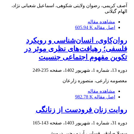
آصف کریمی، رضوان ولایتی شکوهی، اسماعیل شعبانی نژاد،
الهام گیلانی
مشاهده مقاله
اصل مقاله
605.94 K
روان‌کاوی، انسان‌شناسی و رویکرد
فلسفی؛ رهیافت‌های نظری موثر در
تکوین مفهوم اجتماعی جنسیت
دوره 13، شماره 1، شهریور 1402، صفحه
235-249
معصومه زارعی، منصوره زارعان
مشاهده مقاله
اصل مقاله
982.78 K
روایت زنان فرودست از زنانگی
دوره 31، شماره 1، شهریور 1403، صفحه
143-165
سهیلا صادقی فسایی، آرزو رجبی درویش