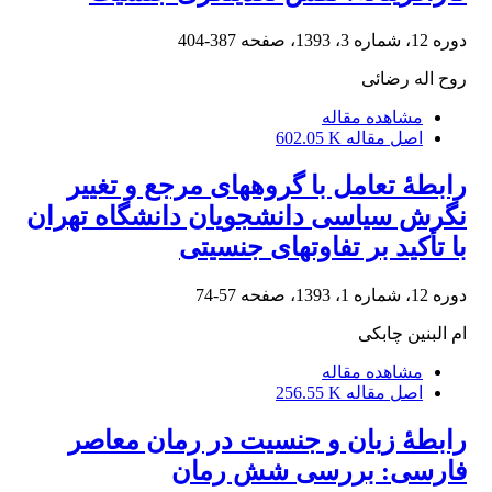
دوره 12، شماره 3، 1393، صفحه
387-404
روح اله رضائی
مشاهده مقاله
اصل مقاله
602.05 K
رابطۀ تعامل با گروه‏های مرجع و تغییر
نگرش سیاسی دانشجویان دانشگاه تهران
با تأکید بر تفاوت‏های جنسیتی
دوره 12، شماره 1، 1393، صفحه
57-74
ام البنین چابکی
مشاهده مقاله
اصل مقاله
256.55 K
رابطۀ زبان و جنسیت در رمان معاصر
فارسی: بررسی شش رمان