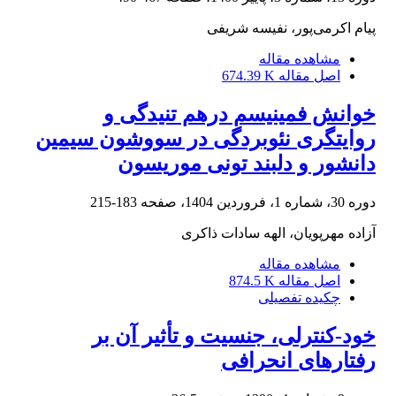
پیام اکرمی‌پور، نفیسه شریفی
مشاهده مقاله
اصل مقاله
674.39 K
خوانش فمینیسم درهم تنیدگی و
روایتگری نئوبردگی در سووشون سیمین
دانشور و دلبند تونی موریسون
دوره 30، شماره 1، فروردین 1404، صفحه
183-215
آزاده مهرپویان، الهه سادات ذاکری
مشاهده مقاله
اصل مقاله
874.5 K
چکیده تفصیلی
خود-کنترلی، جنسیت و تأثیر آن بر
رفتارهای انحرافی