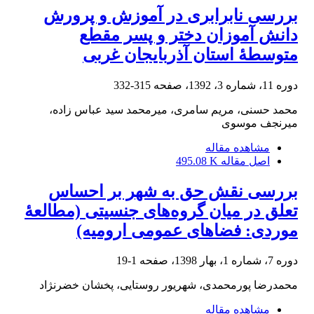
بررسی نابرابری در آموزش و پرورش
دانش ‏آموزان دختر و پسر مقطع
متوسطۀ استان آذربایجان غربی
دوره 11، شماره 3، 1392، صفحه
315-332
محمد حسنی، مریم سامری، میرمحمد سید عباس زاده،
میرنجف موسوی
مشاهده مقاله
اصل مقاله
495.08 K
بررسی نقش حق به شهر بر احساس
تعلق در میان گروه‌های جنسیتی (مطالعۀ
موردی: فضاهای عمومی ارومیه)
دوره 7، شماره 1، بهار 1398، صفحه
1-19
محمدرضا پورمحمدی، شهریور روستایی، پخشان خضرنژاد
مشاهده مقاله