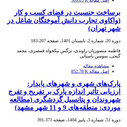
اصل مقاله
509.65 K
برساخت جنسیت در فضای کسب و کار
(واکاوی تجارب دانش آموختگان شاغل در
شهر تهران)
دوره 20، شماره 2، تابستان 1401، صفحه
207-183
فاطمه منصوریان راوندی، نرگس نیکخواه قمصری، محمد
گنجی، سوسن باستانی
مشاهده مقاله
اصل مقاله
852.78 K
پارک‌های شهری و شهرهای پایدار:
ارزیابی تأثیر اندازه پارک بر تفریح و تفرج
شهروندان و پتانسیل گردشگری (مطالعه
موردی: منطقه‌های 9 و 11 شهر مشهد)
دوره 51، شماره 3، پاییز 1404، صفحه
371-391