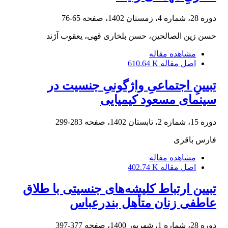
دوره 28، شماره 4، زمستان 1402، صفحه
65-76
حسن زین الصالحین، حسن بلخاری قهی، یعقوب آژند
مشاهده مقاله
اصل مقاله
610.64 K
تبیینِ اجتماعیِ واژگونیِ جنسیت در
سینمای مسعود کیمیایی
دوره 15، شماره 2، تابستان 1402، صفحه
283-299
فارس باقری
مشاهده مقاله
اصل مقاله
402.74 K
تبیین ارتباط کلیشه‌های جنسیتی با طلاق
عاطفی زنان متأهل بندرعباس
دوره 28، شماره 1، شهریور 1400، صفحه
377-397