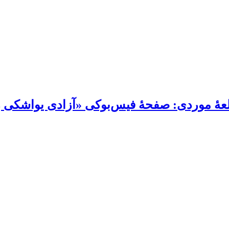
لعۀ موردی: صفحۀ فیس‌بوکی «آزادی یواشکی ز